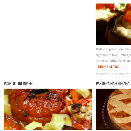
Bollite le patate con la bu
Sgranate le fave, immerge
scolatele, raffreddatele in
LEGGI ALTRO
Inserito il 17 Settembre 
POMODORI RIPIENI
PASTIERA NAPOLETANA