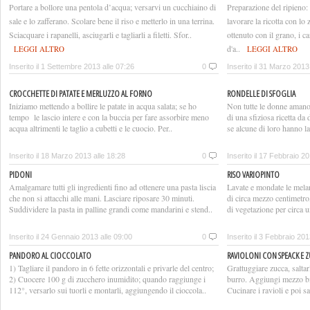
Portare a bollore una pentola d’acqua; versarvi un cucchiaino di
Preparazione del ripieno: s
sale e lo zafferano. Scolare bene il riso e metterlo in una terrina.
lavorare la ricotta con l
Sciacquare i rapanelli, asciugarli e tagliarli a filetti. Sfor..
ottenuto con il grano, i ca
d'a..
LEGGI ALTRO
LEGGI ALTRO
Inserito il 1 Settembre 2013 alle 07:26
0
Inserito il 31 Marzo 2013
CROCCHETTE DI PATATE E MERLUZZO AL FORNO
RONDELLE DI SFOGLIA
Iniziamo mettendo a bollire le patate in acqua salata; se ho
Non tutte le donne amano r
tempo le lascio intere e con la buccia per fare assorbire meno
di una sfiziosa ricetta da
acqua altrimenti le taglio a cubetti e le cuocio. Per..
se alcune di loro hanno la 
Inserito il 18 Marzo 2013 alle 18:28
0
Inserito il 17 Febbraio 20
PIDONI
RISO VARIOPINTO
Amalgamare tutti gli ingredienti fino ad ottenere una pasta liscia
Lavate e mondate le melanz
che non si attacchi alle mani. Lasciare riposare 30 minuti.
di circa mezzo centimetro, 
Suddividere la pasta in palline grandi come mandarini e stend..
di vegetazione per circa u
Inserito il 24 Gennaio 2013 alle 09:00
0
Inserito il 3 Febbraio 201
PANDORO AL CIOCCOLATO
RAVIOLONI CON SPEACK E 
1) Tagliare il pandoro in 6 fette orizzontali e privarle del centro;
Grattuggiare zucca, saltar
2) Cuocere 100 g di zucchero inumidito; quando raggiunge i
burro. Aggiungi mezzo bic
112°, versarlo sui tuorli e montarli, aggiungendo il cioccola..
Cucinare i ravioli e poi sa