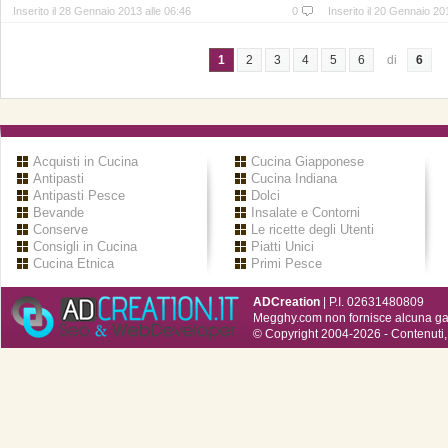
Inserito il 28 Gennaio 2013 alle 06:46
0
Inserito il 20 Gennaio 20
1
2
3
4
5
6
di
6
Acquisti in Cucina
Cucina Giapponese
Antipasti
Cucina Indiana
Antipasti Pesce
Dolci
Bevande
Insalate e Contorni
Conserve
Le ricette degli Utenti
Consigli in Cucina
Piatti Unici
Cucina Etnica
Primi Pesce
ADCreation
| P.I. 02631480809
Megghy.com non fornisce alcuna gar
© Copyright 2004-2026 - Contenuti, 