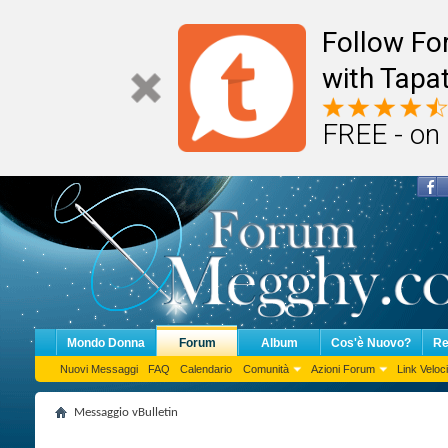
Follow F
with Tapat
FREE - on
Mondo Donna
Forum
Album
Cos'è Nuovo?
Re
Nuovi Messaggi
FAQ
Calendario
Comunità
Azioni Forum
Link Veloci
Messaggio vBulletin