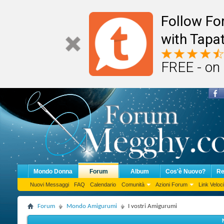
Follow F
with Tapat
FREE - on
Mondo Donna
Forum
Album
Cos'è Nuovo?
Re
Nuovi Messaggi
FAQ
Calendario
Comunità
Azioni Forum
Link Veloci
Forum
Mondo Amigurumi
I vostri Amigurumi