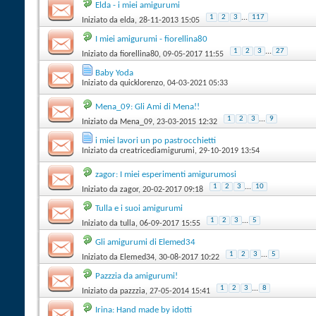
Elda - i miei amigurumi
1
2
3
...
117
Iniziato da
elda
‎, 28-11-2013 15:05
I miei amigurumi - fiorellina80
1
2
3
...
27
Iniziato da
fiorellina80
‎, 09-05-2017 11:55
Baby Yoda
Iniziato da
quicklorenzo
‎, 04-03-2021 05:33
Mena_09: Gli Ami di Mena!!
1
2
3
...
9
Iniziato da
Mena_09
‎, 23-03-2015 12:32
i miei lavori un po pastrocchietti
Iniziato da
creatricediamigurumi
‎, 29-10-2019 13:54
zagor: I miei esperimenti amigurumosi
1
2
3
...
10
Iniziato da
zagor
‎, 20-02-2017 09:18
Tulla e i suoi amigurumi
1
2
3
...
5
Iniziato da
tulla
‎, 06-09-2017 15:55
Gli amigurumi di Elemed34
1
2
3
...
5
Iniziato da
Elemed34
‎, 30-08-2017 10:22
Pazzzia da amigurumi!
1
2
3
...
8
Iniziato da
pazzzia
‎, 27-05-2014 15:41
Irina: Hand made by idotti