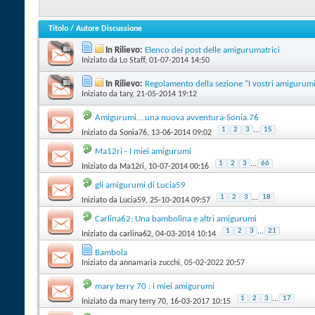
Titolo
/
Autore Discussione
In Rilievo:
Elenco dei post delle amigurumatrici
Iniziato da
Lo Staff
‎, 01-07-2014 14:50
In Rilievo:
Regolamento della sezione "I vostri amigurum
Iniziato da
tary
‎, 21-05-2014 19:12
Amigurumi....una nuova avventura-Sonia.76
1
2
3
...
15
Iniziato da
Sonia76
‎, 13-06-2014 09:02
Ma12ri - I miei amigurumi
1
2
3
...
66
Iniziato da
Ma12ri
‎, 10-07-2014 00:16
gli amigurumi di Lucia59
1
2
3
...
18
Iniziato da
Lucia59
‎, 25-10-2014 09:57
Carlina62: Una bambolina e altri amigurumi
1
2
3
...
21
Iniziato da
carlina62
‎, 04-03-2014 10:14
Bambola
Iniziato da
annamaria zucchi
‎, 05-02-2022 20:57
mary terry 70 : i miei amigurumi
1
2
3
...
17
Iniziato da
mary terry 70
‎, 16-03-2017 10:15