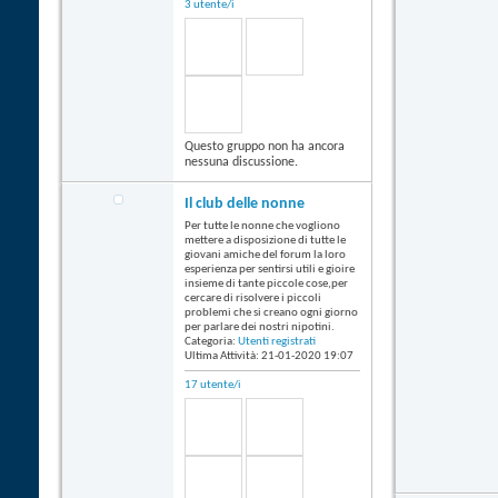
3 utente/i
Questo gruppo non ha ancora
nessuna discussione.
Il club delle nonne
Per tutte le nonne che vogliono
mettere a disposizione di tutte le
giovani amiche del forum la loro
esperienza per sentirsi utili e gioire
insieme di tante piccole cose,per
cercare di risolvere i piccoli
problemi che si creano ogni giorno
per parlare dei nostri nipotini.
Categoria:
Utenti registrati
Ultima Attività: 21-01-2020
19:07
17 utente/i