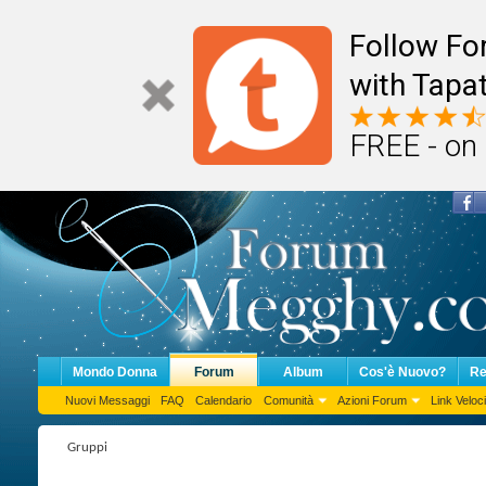
Follow F
with Tapat
FREE - on
Mondo Donna
Forum
Album
Cos'è Nuovo?
Re
Nuovi Messaggi
FAQ
Calendario
Comunità
Azioni Forum
Link Veloci
Gruppi