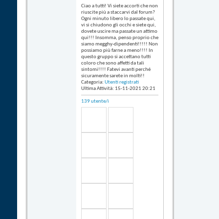
Ciao a tutti! Vi siete accorti che non
riuscite più a staccarvi dal forum?
Ogni minuto libero lo passate qui,
vi si chiudono gli occhi e siete qui,
dovete uscire ma passate un attimo
qui!!! Insomma, penso proprio che
siamo megghy-dipendenti!!!!! Non
possiamo più farne a meno!!!! In
questo gruppo si accettano tutti
coloro che sono affetti da tali
sintomi!!!! Fatevi avanti perché
sicuramente sarete in molti!!
Categoria:
Utenti registrati
Ultima Attività: 15-11-2021
20:21
139 utente/i