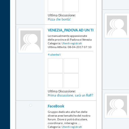
Ultima Discussione:
Pizza che bontà!
VENEZIA_PADOVA AD UN TIRO DI SCHIOPPO
Le manualmente appassionate
delle province di Padova e Venezia
Categoria:
Utenti registrati
Ultima Attività: 08-04-2017
07:10
4 utente/i
Ultima Discussione:
Prima discussione, sarà un floff?
FaceBook
Gruppo dedicato alle Fan delle
diverse aree tematiche del nostro
forum. Dove si potrà discutere,
coordinarsi, interagire ....
Categoria:
Utenti registrati