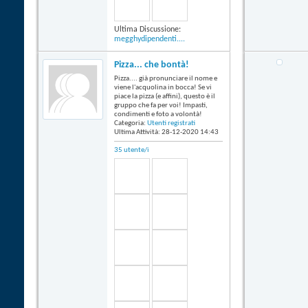
Ultima Discussione:
megghydipendenti....
Pizza... che bontà!
Pizza.... già pronunciare il nome e
viene l'acquolina in bocca! Se vi
piace la pizza (e affini), questo è il
gruppo che fa per voi! Impasti,
condimenti e foto a volontà!
Categoria:
Utenti registrati
Ultima Attività: 28-12-2020
14:43
35 utente/i