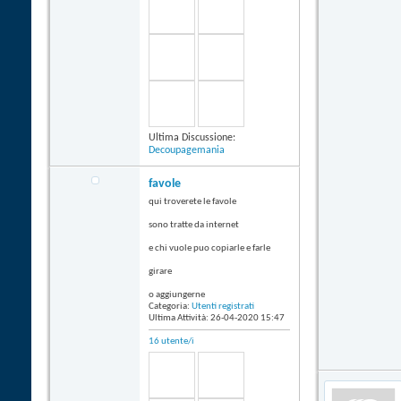
Ultima Discussione:
Decoupagemania
favole
qui troverete le favole
sono tratte da internet
e chi vuole puo copiarle e farle
girare
o aggiungerne
Categoria:
Utenti registrati
Ultima Attività: 26-04-2020
15:47
16 utente/i