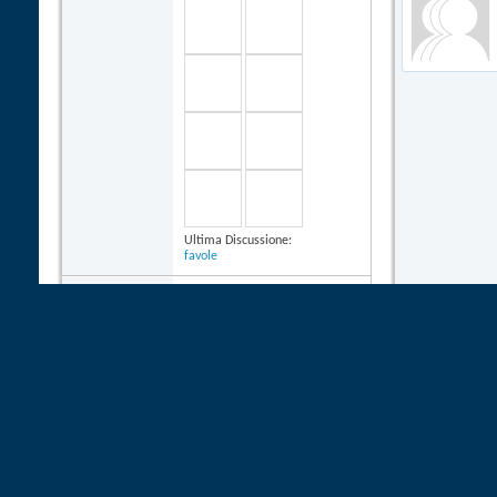
Ultima Discussione:
favole
Immagini Buongiorno
Immagani del Buongiorno sempre
nuove
Categoria:
Utenti registrati
Ultima Attività: 29-10-2024
19:58
3 utente/i