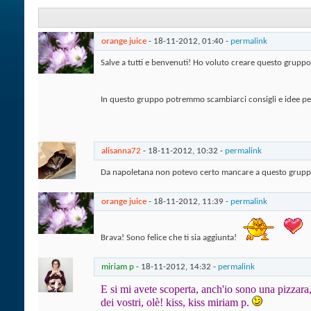
orange juice
- 18-11-2012,
01:40
-
permalink
Salve a tutti e benvenuti! Ho voluto creare questo gruppo
In questo gruppo potremmo scambiarci consigli e idee per
alisanna72
- 18-11-2012,
10:32
-
permalink
Da napoletana non potevo certo mancare a questo grupp
orange juice
- 18-11-2012,
11:39
-
permalink
Brava! Sono felice che ti sia aggiunta!
miriam p
- 18-11-2012,
14:32
-
permalink
E si mi avete scoperta, anch'io sono una pizzara,
dei vostri, olè! kiss, kiss miriam p.