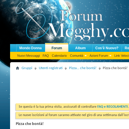
Mondo Donna
Forum
Album
Cos'è Nuovo?
Re
Nuovi Messaggi
FAQ
Calendario
Comunità
Azioni Forum
Link Veloci
Gruppi
Utenti registrati
Pizza... che bontà!
Pizza che bontà!
Se questa è la tua prima visita, assicurati di controllare
FAQ e REGOLAMENTI
Le nuove iscrizioni al forum saranno attivate nel giro di una settimana dall'iscr
Pizza che bontà!