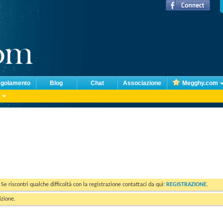
golamento
Blog
Chat
Associazione
Megghy.com
. Se riscontri qualche difficoltà con la registrazione contattaci da qui:
REGISTRAZIONE
.
izione.