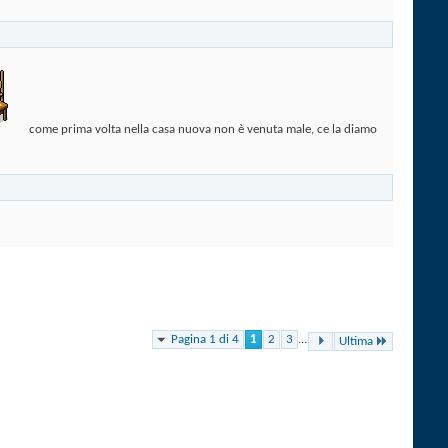
come prima volta nella casa nuova non è venuta male, ce la diamo
Pagina 1 di 4
1
2
3
...
Ultima