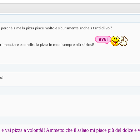
 perché a me la pizza piace molto e sicuramente anche a tanti di voi!
 impastare e condire la pizza in modi sempre più sfiziosi!
o!
 e vai pizza a volontà!! Ammetto che il salato mi piace più del dolce e 