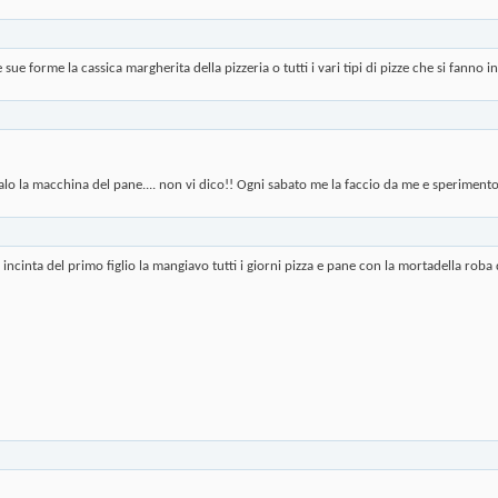
le sue forme la cassica margherita della pizzeria o tutti i vari tipi di pizze che si fanno 
alo la macchina del pane.... non vi dico!! Ogni sabato me la faccio da me e speriment
incinta del primo figlio la mangiavo tutti i giorni pizza e pane con la mortadella roba