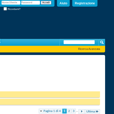
Aiuto
Registrazione
Ricordami?
Ricerca Avanzata
Pagina 1 di 4
1
2
3
...
Ultima