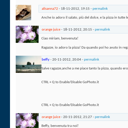
alisanna72
- 18-11-2012,
19:15
-
permalink
Anche io adoro il salato, più del dolce, e la pizza in tutte 
orange juice
- 18-11-2012,
20:15
-
permalink
Ciao miriam, benvenuta!
Ragazze, io adoro la pizza! Da quando poi ho avuto in reg
beffy
- 20-11-2012,
20:04
-
permalink
Salve ragazze,anche a me piace tanto la pizza, quando ero 
CTRL + Q to Enable/Disable GoPhoto.it
CTRL + Q to Enable/Disable GoPhoto.it
orange juice
- 20-11-2012,
21:27
-
permalink
Beffy, benvenuta tra noi!