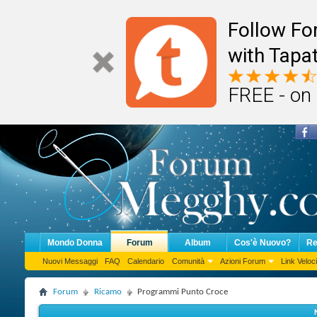
Follow F
with Tapat
FREE - on
Mondo Donna
Forum
Album
Cos'è Nuovo?
Re
Nuovi Messaggi
FAQ
Calendario
Comunità
Azioni Forum
Link Veloci
Forum
Ricamo
Programmi Punto Croce