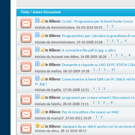
Titolo
/
Autore Discussione
In Rilievo:
Crosti - Programma per Schemi Punto Croce
1
2
Iniziato da
Amministratore
‎, 01-03-2014 04:31
In Rilievo:
Programmino per calcolare la grandezza di 
1
2
3
...
4
Iniziato da
Amministratore
‎, 19-10-2008 21:06
In Rilievo:
X convertire file pdf in jpg, o altro
1
2
3
...
8
Iniziato da
Account non Attivo
‎, 14-08-2009 16:26
In Rilievo:
Domande e risposte su USO DI PC STITCH ( Disc
1
2
3
...
21
Iniziato da
melina
‎, 06-10-2009 19:18
In Rilievo:
Come inserire schemi fatti con Pc Stitch nel fo
in .jpg )
1
2
3
Iniziato da
Sophie
‎, 17-05-2008 12:21
In Rilievo:
programmi per creare schemi ( Discussioni riu
1
2
3
...
8
Iniziato da
fabrilu
‎, 28-03-2008 11:11
In Rilievo:
Per le crocettine che usano un MAC
1
2
Iniziato da
maria27
‎, 27-03-2011 14:39
In Rilievo:
stampare da pc stitch anche con la versione 
Iniziato da
alma
‎, 28-12-2010 18:17