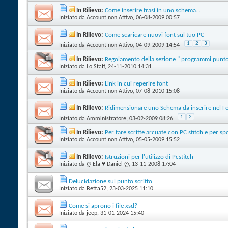
In Rilievo:
Come inserire frasi in uno schema...
Iniziato da
Account non Attivo
‎, 06-08-2009 00:57
In Rilievo:
Come scaricare nuovi font sul tuo PC
1
2
3
Iniziato da
Account non Attivo
‎, 04-09-2009 14:54
In Rilievo:
Regolamento della sezione " programmi punt
Iniziato da
Lo Staff
‎, 24-11-2010 14:31
In Rilievo:
Link in cui reperire font
Iniziato da
Account non Attivo
‎, 07-08-2010 15:08
In Rilievo:
Ridimensionare uno Schema da inserire nel 
1
2
Iniziato da
Amministratore
‎, 03-02-2009 08:26
In Rilievo:
Per fare scritte arcuate con PC stitch e per sp
Iniziato da
Account non Attivo
‎, 05-05-2009 15:52
In Rilievo:
Istruzioni per l'utilizzo di Pcstitch
Iniziato da
ღ Ela ♥ Daniel ღ
‎, 13-11-2008 17:04
Delucidazione sul punto scritto
Iniziato da
Betta52
‎, 23-03-2025 11:10
Come si aprono i file xsd?
Iniziato da
jeep
‎, 31-01-2024 15:40