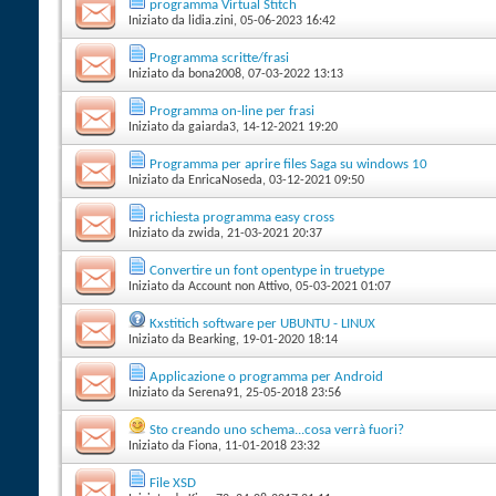
programma Virtual Stitch
Iniziato da
lidia.zini
‎, 05-06-2023 16:42
Programma scritte/frasi
Iniziato da
bona2008
‎, 07-03-2022 13:13
Programma on-line per frasi
Iniziato da
gaiarda3
‎, 14-12-2021 19:20
Programma per aprire files Saga su windows 10
Iniziato da
EnricaNoseda
‎, 03-12-2021 09:50
richiesta programma easy cross
Iniziato da
zwida
‎, 21-03-2021 20:37
Convertire un font opentype in truetype
Iniziato da
Account non Attivo
‎, 05-03-2021 01:07
Kxstitich software per UBUNTU - LINUX
Iniziato da
Bearking
‎, 19-01-2020 18:14
Applicazione o programma per Android
Iniziato da
Serena91
‎, 25-05-2018 23:56
Sto creando uno schema...cosa verrà fuori?
Iniziato da
Fiona
‎, 11-01-2018 23:32
File XSD