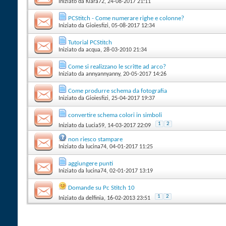
Iniziato da
Kiara72
‎, 24-08-2017 21:11
PCStitch - Come numerare righe e colonne?
Iniziato da
Gioiesfizi
‎, 05-08-2017 12:34
Tutorial PCStitch
Iniziato da
acqua
‎, 28-03-2010 21:34
Come si realizzano le scritte ad arco?
Iniziato da
annyannyanny
‎, 20-05-2017 14:26
Come produrre schema da fotografia
Iniziato da
Gioiesfizi
‎, 25-04-2017 19:37
convertire schema colori in simboli
1
2
Iniziato da
Lucia59
‎, 14-03-2017 22:09
non riesco stampare
Iniziato da
lucina74
‎, 04-01-2017 11:25
aggiungere punti
Iniziato da
lucina74
‎, 02-01-2017 13:19
Domande su Pc Stitch 10
1
2
Iniziato da
delfinia
‎, 16-02-2013 23:51