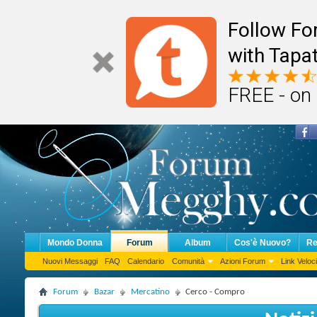
Follow F
with Tapat
FREE - on
Mondo Donna
Forum
Album
Cos'è Nuovo?
Re
Nuovi Messaggi
FAQ
Calendario
Comunità
Azioni Forum
Link Veloci
Forum
Bazar
Mercatino
Cerco - Compro