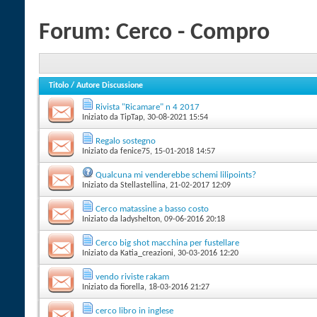
Forum:
Cerco - Compro
Titolo
/
Autore Discussione
Rivista "Ricamare" n 4 2017
Iniziato da
TipTap
‎, 30-08-2021 15:54
Regalo sostegno
Iniziato da
fenice75
‎, 15-01-2018 14:57
Qualcuna mi venderebbe schemi lilipoints?
Iniziato da
Stellastellina
‎, 21-02-2017 12:09
Cerco matassine a basso costo
Iniziato da
ladyshelton
‎, 09-06-2016 20:18
Cerco big shot macchina per fustellare
Iniziato da
Katia_creazioni
‎, 30-03-2016 12:20
vendo riviste rakam
Iniziato da
fiorella
‎, 18-03-2016 21:27
cerco libro in inglese