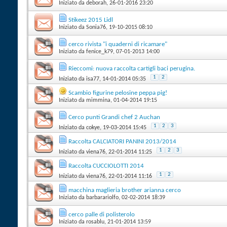
Iniziato da
deborah
‎, 26-01-2016 23:20
Stikeez 2015 Lidl
Iniziato da
Sonia76
‎, 19-10-2015 08:10
cerco rivista "i quaderni di ricamare"
Iniziato da
fenice_k79
‎, 07-01-2013 14:00
Rieccomi: nuova raccolta cartigli baci perugina.
1
2
Iniziato da
isa77
‎, 14-01-2014 05:35
Scambio figurine pelosine peppa pig!
Iniziato da
mimmina
‎, 01-04-2014 19:15
Cerco punti Grandi chef 2 Auchan
1
2
3
Iniziato da
cokye
‎, 19-03-2014 15:45
Raccolta CALCIATORI PANINI 2013/2014
1
2
3
Iniziato da
viena76
‎, 22-01-2014 11:25
Raccolta CUCCIOLOTTI 2014
1
2
Iniziato da
viena76
‎, 22-01-2014 11:16
macchina maglieria brother arianna cerco
Iniziato da
barbarariolfo
‎, 02-02-2014 18:39
cerco palle di polisterolo
Iniziato da
rosablu
‎, 21-01-2014 13:59