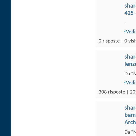
sha
425 
.
Vedi
0 risposte | 0 visi
sha
lenz
Da "M
Vedi
308 risposte | 20
sha
bamb
Arch
Da "M