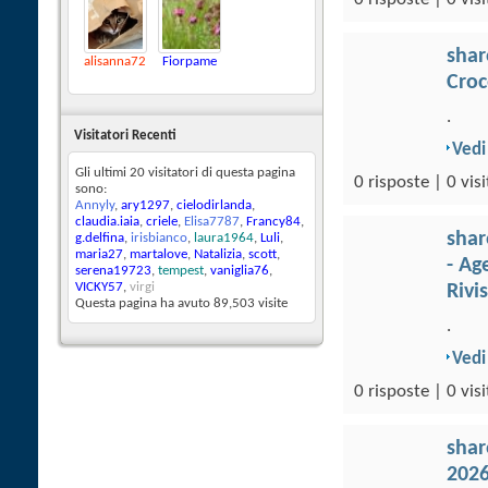
sha
alisanna72
Fiorpame
Croc
.
Visitatori Recenti
Vedi
Gli ultimi 20 visitatori di questa pagina
0 risposte | 0 visi
sono:
Annyly
,
ary1297
,
cielodirlanda
,
claudia.iaia
,
criele
,
Elisa7787
,
Francy84
,
sha
g.delfina
,
irisbianco
,
laura1964
,
Luli
,
maria27
,
martalove
,
Natalizia
,
scott
,
- Ag
serena19723
,
tempest
,
vaniglia76
,
VICKY57
,
virgi
Rivi
Questa pagina ha avuto
89,503
visite
.
Vedi
0 risposte | 0 visi
sha
202