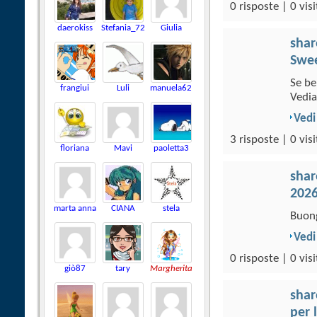
0 risposte | 0 visi
daerokiss
Stefania_72
Giulia
sha
Swee
Se be
frangiui
Luli
manuela62
Vedia
Vedi
3 risposte | 0 visi
floriana
Mavi
paoletta3
sha
202
marta anna
CIANA
stela
Buong
Vedi
0 risposte | 0 visi
giò87
tary
Margherita
sha
per 