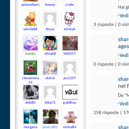
antonellam74
lommy
criele
Hai g
Vedi
3 risposte | 0 visi
winnie88
Rossy
sOrAyA
sha
agos
bamby
silvia68
VICKY57
Vedi
0 risposte | 0 visi
clementina
elviral
ary1297
sha
54
nel
Da "M
skiki85
Alba72
g.delfina
Vedi
158 risposte | 17
sha
morgana
jessicat82
ninina84