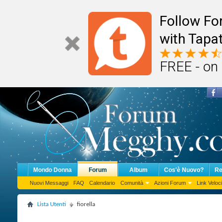
Follow F
with Tapat
FREE - on
Mondo Donna
Forum
Album
Cos'è Nuovo?
Re
Nuovi Messaggi
FAQ
Calendario
Comunità
Azioni Forum
Link Veloci
Lista Utenti
fiorella