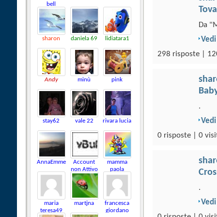
bell
Tova
Da "M
sharon
daniela 69
lidiatara1
Vedi
298 risposte | 12
sha
Andy
minù
pink
Baby
.
Vedi
stay62
vale 22
rivara lucia
0 risposte | 0 visi
sha
AnnaEmme
Account
mamma
non Attivo
paola
Cros
.
Vedi
maria
martjna
francesca
teresa49
giordano
0 risposte | 0 visi