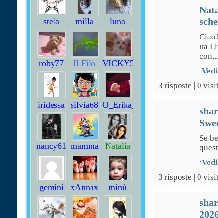
Nata
sche
stela
milla
luna
pazza
Ciao!
на Li
con...
roby77
Il Filo
VICKY57
Vedi
Dei
Sogni
3 risposte | 0 visi
iridessa
silvia68
O_Erika_E
sha
Swee
Se be
nancy61
mamma
Natalia
quest
paola
Vedi
3 risposte | 0 visi
gemini
xAnnax
minù
sha
202