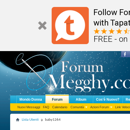
Follow F
with Tapat
FREE - on
Mondo Donna
Forum
Album
Cos'è Nuovo?
Re
Nuovi Messaggi
FAQ
Calendario
Comunità
Azioni Forum
Link Veloci
Lista Utenti
baby1264