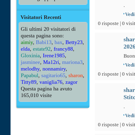
.
Vedi
Visitatori Recenti
0 risposte | 0 visi
Gli ultimi 20 visitatori di
questa pagina sono:
sha
aimiy
,
Babi13
,
bax
,
Betty23
,
202
elda
,
estate92
,
francy88
,
Gloxinia
,
Irene1985
,
Buona
jasminee
,
Ma12ri
,
mariona3
,
Vedi
melodhy
,
nonnamiry
,
0 risposte | 0 visi
Papabul
,
sagitario65
,
sharon
,
Titty89
,
vaniglia76
,
zagor
Questa pagina ha avuto
sha
165,010
visite
Stit
.
Vedi
0 risposte | 0 visi