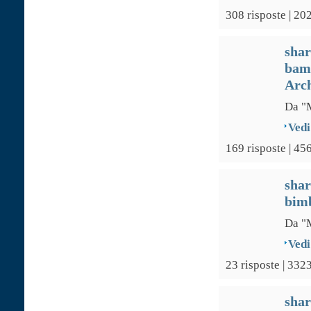
308 risposte | 20
sha
bamb
Arch
Da "M
Vedi
169 risposte | 45
sha
bim
Da "M
Vedi
23 risposte | 3323
sha