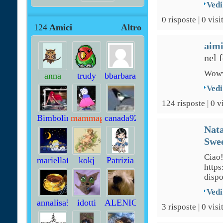
Vedi
0 risposte | 0 visi
124
Amici
Altro
aim
nel 
Woww
anna
trudy
bbarbara
lela
Vedi
124 risposte | 0 v
Bimbolina
mammagiulietta
canada92
Nata
Swee
Ciao!
mariellaf78
kokj
Patrizia
https
Auletta
dispo
Vedi
annalisa574
idotti
ALENICO
3 risposte | 0 visi