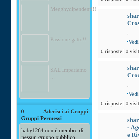
Megghydipendenti!!
sha
Cros
.
Passione gatto!!
Vedi
0 risposte | 0 visi
sha
SAL Impariamo
Croc
...
.
Vedi
0 risposte | 0 visi
0
Aderisci ai Gruppi
Gruppi Permessi
sha
- Ag
baby1264 non è membro di
e Ri
nessun gruppo pubblico