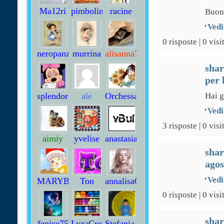
Ma12ri
pimbolina
racine
Buon
Vedi
0 risposte | 0 visi
neropanzy
murrina
alisanna72
sha
per 
splendore
ale
OrchessaTitti
Hai g
creazioni
Vedi
3 risposte | 0 visi
aimiy
yvelise
anastasia.tatalo
sha
agos
Vedi
MARYB
Ton
annalisa68
0 risposte | 0 visi
sha
fenice75
LyzaCrochet
Stefania_72