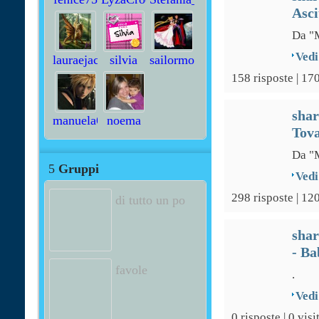
Asci
Da "M
Vedi
lauraejack
silvia
sailormoon81
158 risposte | 17
sha
manuela62
noema
Tova
Da "M
5
Gruppi
Vedi
298 risposte | 12
di tutto un po
sha
- Ba
favole
.
Vedi
0 risposte | 0 visi