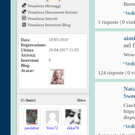
Buon
Visualizza Messaggi
Visualizza Discussioni Iniziate
Vedi
Visualizza Articoli
1 risposte | 0 visi
Visualizza Inserzioni Blog
aim
Data
10-05-2010
nel 
Registrazione
Ultima
20-04-2017
11:05
Woww
Attività
Inserzioni
0
Vedi
Blog
Avatar
124 risposte | 0 v
Nata
Swee
45
Amici
Altro
Ciao!
https
dispo
Vedi
paolabur
Vero72
ekka79