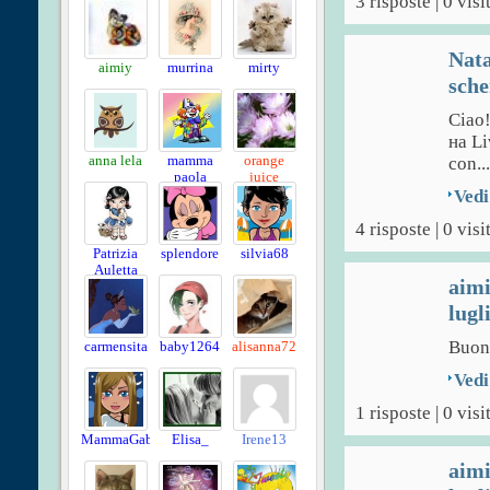
3 risposte | 0 visi
Nata
aimiy
murrina
mirty
sche
Ciao!
на Li
anna lela
mamma
orange
con...
paola
juice
Vedi
4 risposte | 0 visi
Patrizia
splendore
silvia68
Auletta
aim
lugl
Buon
carmensita
baby1264
alisanna72
Vedi
1 risposte | 0 visi
MammaGabby
Elisa_
Irene13
aim