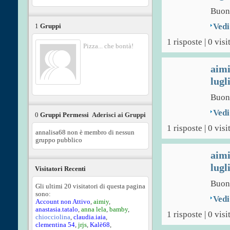
Buon
Vedi
1
Gruppi
1 risposte | 0 visi
Pizza... che bontà!
aim
lugl
Buon 
Vedi
0
Gruppi Permessi
Aderisci ai Gruppi
1 risposte | 0 visi
annalisa68 non è membro di nessun
gruppo pubblico
aim
lugl
Visitatori Recenti
Buon
Gli ultimi 20 visitatori di questa pagina
sono:
Vedi
Account non Attivo
,
aimiy
,
anastasia.tatalo
,
anna lela
,
bamby
,
1 risposte | 0 visi
chiocciolina
,
claudia.iaia
,
clementina 54
,
jrjs
,
Kalè68
,