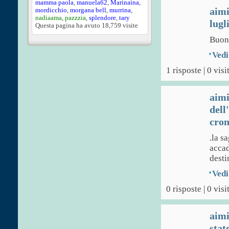
mamma paola
,
manuela62
,
Marinaina
,
aim
mordicchio
,
morgana bell
,
murrina
,
nadiaama
,
pazzzia
,
splendore
,
tary
lugl
Questa pagina ha avuto
18,759
visite
Buon
Vedi
1 risposte | 0 visi
aim
dell
cron
.la s
accad
desti
Vedi
0 risposte | 0 visi
aim
stat