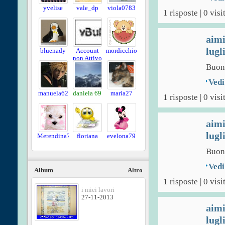
yvelise
vale_dp
viola0783
1 risposte | 0 visi
aim
lugl
bluenady
Account
mordicchio
non Attivo
Buon
Vedi
manuela62
daniela 69
maria27
1 risposte | 0 visi
aim
lugl
Merendina76
floriana
evelona79
Buon
Vedi
Album
Altro
1 risposte | 0 visi
i miei lavori
27-11-2013
aim
lugl