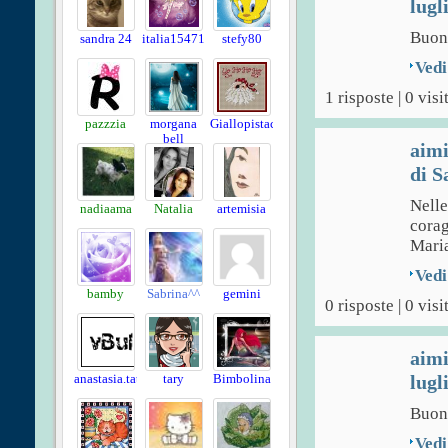
lugl
Buon
sandra 24
italia15471
stefy80
Vedi
1 risposte | 0 visi
pazzzia
morgana
Giallopistacchio
bell
aim
di S
Nelle
nadiaama
Natalia
artemisia
corag
Maria
Vedi
bamby
Sabrina^^
gemini
0 risposte | 0 visi
aim
lugl
anastasia.tatalo
tary
Bimbolina
Buon
Vedi