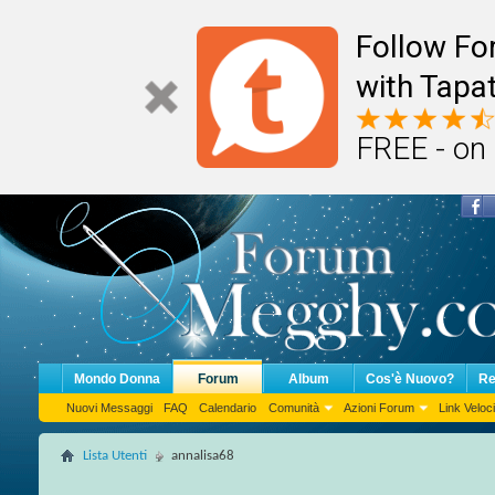
Follow F
with Tapat
FREE - on
Mondo Donna
Forum
Album
Cos'è Nuovo?
Re
Nuovi Messaggi
FAQ
Calendario
Comunità
Azioni Forum
Link Veloci
Lista Utenti
annalisa68