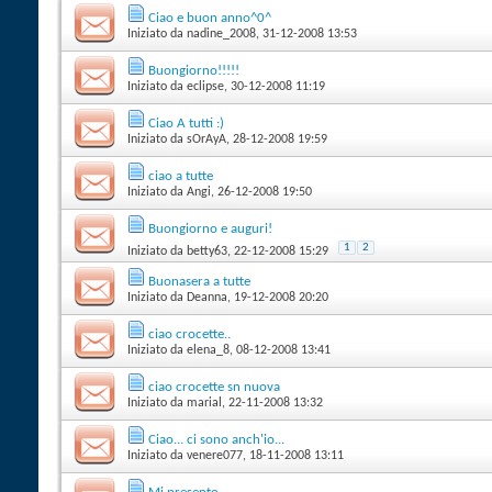
Ciao e buon anno^0^
Iniziato da
nadine_2008
‎, 31-12-2008 13:53
Buongiorno!!!!!
Iniziato da
eclipse
‎, 30-12-2008 11:19
Ciao A tutti :)
Iniziato da
sOrAyA
‎, 28-12-2008 19:59
ciao a tutte
Iniziato da
Angi
‎, 26-12-2008 19:50
Buongiorno e auguri!
1
2
Iniziato da
betty63
‎, 22-12-2008 15:29
Buonasera a tutte
Iniziato da
Deanna
‎, 19-12-2008 20:20
ciao crocette..
Iniziato da
elena_8
‎, 08-12-2008 13:41
ciao crocette sn nuova
Iniziato da
marial
‎, 22-11-2008 13:32
Ciao... ci sono anch'io...
Iniziato da
venere077
‎, 18-11-2008 13:11