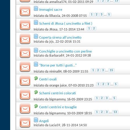
1
2
3
...
13
Iniziato da
annalisa574
‎, 01-02-2011 09:29
Immagini sacre
1
2
3
...
5
Iniziato da
lilluccia
‎, 24-05-2008 07:55
Schemi di JRosa ( uncinetto a filet )
1
2
Iniziato da
JRosa
‎, 17-11-2014 13:44
Coperta sirena all'uncinetto
Iniziato da
jrjs
‎, 22-02-2016 15:31
Conchiglie a uncinetto con perline
Iniziato da
Barbara69
‎, 24-01-2012 09:38
"Borse per tutti i gusti..."
1
2
3
...
15
Iniziato da
ninina84
‎, 08-03-2009 11:55
Centri ovali
1
2
3
...
5
Iniziato da
orange juice
‎, 07-03-2010 21:23
Schemi centrini colorati
1
2
3
...
5
Iniziato da
bigmammy
‎, 16-05-2009 23:25
Centri centrini e tovaglie
1
2
3
...
13
Iniziato da
bigmammy
‎, 10-03-2009 18:55
Angeli
Iniziato da
Lucia59
‎, 28-11-2014 14:50