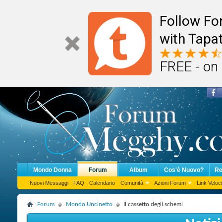
Follow F
with Tapat
FREE - on
Mondo Donna
Forum
Album
Cos'è Nuovo?
Re
Nuovi Messaggi
FAQ
Calendario
Comunità
Azioni Forum
Link Veloci
Forum
Mondo Uncinetto
Il cassetto degli schemi