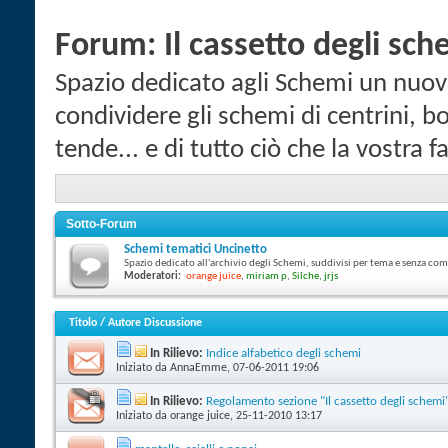
Forum:
Il cassetto degli sch
Spazio dedicato agli Schemi un nuov
condividere gli schemi di centrini, b
tende... e di tutto ciò che la vostra fa
Sotto-Forum
Schemi tematici Uncinetto
Spazio dedicato all'archivio degli Schemi, suddivisi per tema e senza co
Moderatori:
orange juice
,
miriam p
,
Silche
,
jrjs
Titolo
/
Autore Discussione
In Rilievo:
Indice alfabetico degli schemi
Iniziato da
AnnaEmme
‎, 07-06-2011 19:06
In Rilievo:
Regolamento sezione "Il cassetto degli schemi
Iniziato da
orange juice
‎, 25-11-2010 13:17