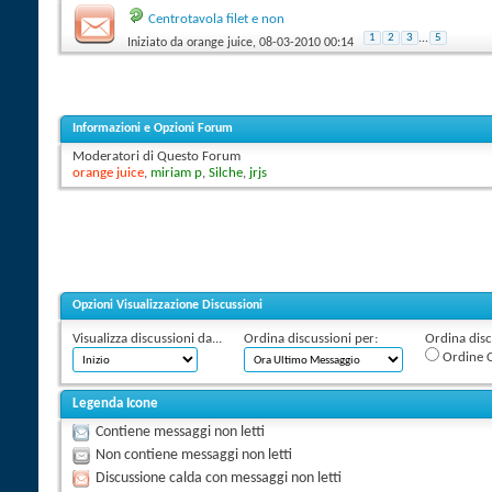
Centrotavola filet e non
1
2
3
...
5
Iniziato da
orange juice
‎, 08-03-2010 00:14
Informazioni e Opzioni Forum
Moderatori di Questo Forum
orange juice
,
miriam p
,
Silche
,
jrjs
Opzioni Visualizzazione Discussioni
Visualizza discussioni da...
Ordina discussioni per:
Ordina discu
Ordine C
Legenda Icone
Contiene messaggi non letti
Non contiene messaggi non letti
Discussione calda con messaggi non letti