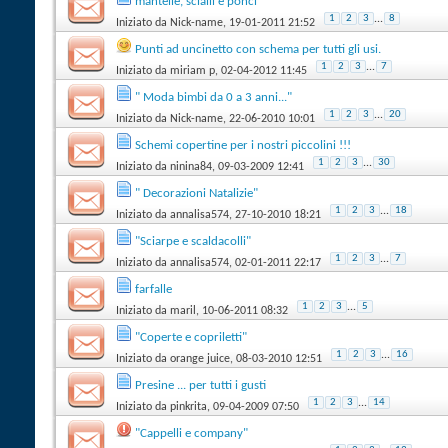
mantelle, scialli e ponci
1
2
3
...
8
Iniziato da
Nick-name
‎, 19-01-2011 21:52
Punti ad uncinetto con schema per tutti gli usi.
1
2
3
...
7
Iniziato da
miriam p
‎, 02-04-2012 11:45
" Moda bimbi da 0 a 3 anni..."
1
2
3
...
20
Iniziato da
Nick-name
‎, 22-06-2010 10:01
Schemi copertine per i nostri piccolini !!!
1
2
3
...
30
Iniziato da
ninina84
‎, 09-03-2009 12:41
" Decorazioni Natalizie"
1
2
3
...
18
Iniziato da
annalisa574
‎, 27-10-2010 18:21
"Sciarpe e scaldacolli"
1
2
3
...
7
Iniziato da
annalisa574
‎, 02-01-2011 22:17
farfalle
1
2
3
...
5
Iniziato da
maril
‎, 10-06-2011 08:32
"Coperte e copriletti"
1
2
3
...
16
Iniziato da
orange juice
‎, 08-03-2010 12:51
Presine ... per tutti i gusti
1
2
3
...
14
Iniziato da
pinkrita
‎, 09-04-2009 07:50
"Cappelli e company"