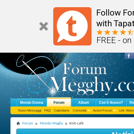
Follow F
with Tapat
FREE - on
Mondo Donna
Forum
Album
Cos'è Nuovo?
Re
Nuovi Messaggi
FAQ
Calendario
Comunità
Azioni Forum
Link Veloci
Forum
Mondo Maglia
Knit-cafè