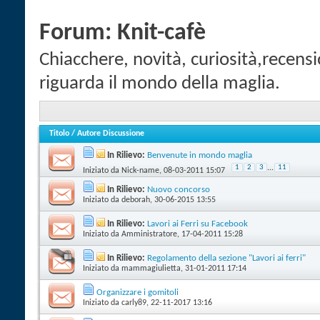
Forum:
Knit-cafè
Chiacchere, novità, curiosità,recension
riguarda il mondo della maglia.
Titolo
/
Autore Discussione
In Rilievo:
Benvenute in mondo maglia
1
2
3
...
11
Iniziato da
Nick-name
‎, 08-03-2011 15:07
In Rilievo:
Nuovo concorso
Iniziato da
deborah
‎, 30-06-2015 13:55
In Rilievo:
Lavori ai Ferri su Facebook
Iniziato da
Amministratore
‎, 17-04-2011 15:28
In Rilievo:
Regolamento della sezione "Lavori ai ferri"
Iniziato da
mammagiulietta
‎, 31-01-2011 17:14
Organizzare i gomitoli
Iniziato da
carly89
‎, 22-11-2017 13:16