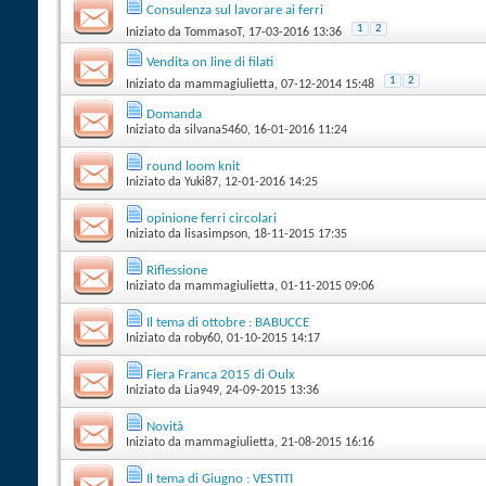
Consulenza sul lavorare ai ferri
1
2
Iniziato da
TommasoT
‎, 17-03-2016 13:36
Vendita on line di filati
1
2
Iniziato da
mammagiulietta
‎, 07-12-2014 15:48
Domanda
Iniziato da
silvana5460
‎, 16-01-2016 11:24
round loom knit
Iniziato da
Yuki87
‎, 12-01-2016 14:25
opinione ferri circolari
Iniziato da
lisasimpson
‎, 18-11-2015 17:35
Riflessione
Iniziato da
mammagiulietta
‎, 01-11-2015 09:06
Il tema di ottobre : BABUCCE
Iniziato da
roby60
‎, 01-10-2015 14:17
Fiera Franca 2015 di Oulx
Iniziato da
Lia949
‎, 24-09-2015 13:36
Novità
Iniziato da
mammagiulietta
‎, 21-08-2015 16:16
Il tema di Giugno : VESTITI