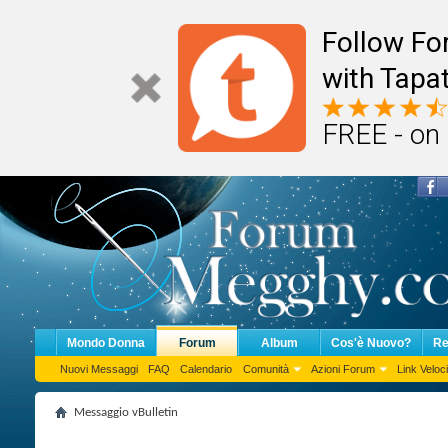
Follow F
with Tapat
FREE - on
Mondo Donna
Forum
Album
Cos'è Nuovo?
Re
Nuovi Messaggi
FAQ
Calendario
Comunità
Azioni Forum
Link Veloci
Messaggio vBulletin