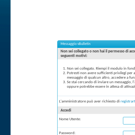
Messaggio vBulletin
Non sei collegato o non hai il permesso di a
seguenti motivi:
Non sei collegato. Riempi il modulo in fond
Potresti non avere sufficienti privilegi per
messaggio di qualcun altro, accedere a fun
Se stai cercando di inviare un messaggio, l
oppure potrebbe essere in attesa di attivaz
L'amministratore può aver richiesto di
registrart
Accedi
Nome Utente:
Password: