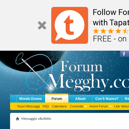
Follow F
with Tapat
FREE - on
Mondo Donna
Forum
Album
Cos'è Nuovo?
Re
Nuovi Messaggi
FAQ
Calendario
Comunità
Azioni Forum
Link Veloci
Messaggio vBulletin