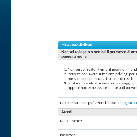
Messaggio vBulletin
Non sei collegato o non hai il permesso di a
seguenti motivi:
Non sei collegato. Riempi il modulo in fond
Potresti non avere sufficienti privilegi per
messaggio di qualcun altro, accedere a fun
Se stai cercando di inviare un messaggio, l
oppure potrebbe essere in attesa di attivaz
L'amministratore può aver richiesto di
registrart
Accedi
Nome Utente:
Password: