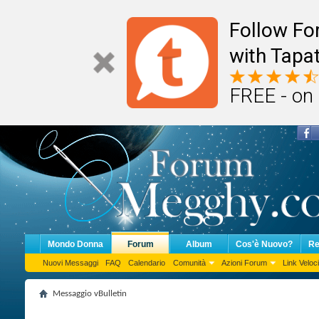
Follow F
with Tapat
FREE - on
Mondo Donna
Forum
Album
Cos'è Nuovo?
Re
Nuovi Messaggi
FAQ
Calendario
Comunità
Azioni Forum
Link Veloci
Messaggio vBulletin