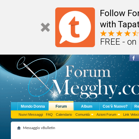
Follow F
with Tapat
FREE - on
Mondo Donna
Forum
Album
Cos'è Nuovo?
Re
Nuovi Messaggi
FAQ
Calendario
Comunità
Azioni Forum
Link Veloci
Messaggio vBulletin