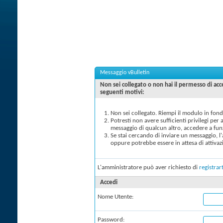
Messaggio vBulletin
Non sei collegato o non hai il permesso di a
seguenti motivi:
Non sei collegato. Riempi il modulo in fond
Potresti non avere sufficienti privilegi per
messaggio di qualcun altro, accedere a fun
Se stai cercando di inviare un messaggio, l
oppure potrebbe essere in attesa di attivaz
L'amministratore può aver richiesto di
registrart
Accedi
Nome Utente:
Password: