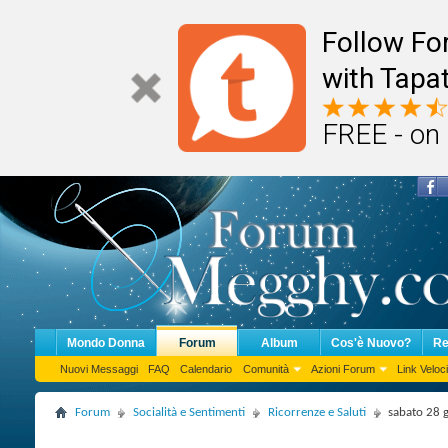
Follow F
with Tapat
FREE - on
Mondo Donna
Forum
Album
Cos'è Nuovo?
Re
Nuovi Messaggi
FAQ
Calendario
Comunità
Azioni Forum
Link Veloci
Forum
Socialità e Sentimenti
Ricorrenze e Saluti
sabato 28 