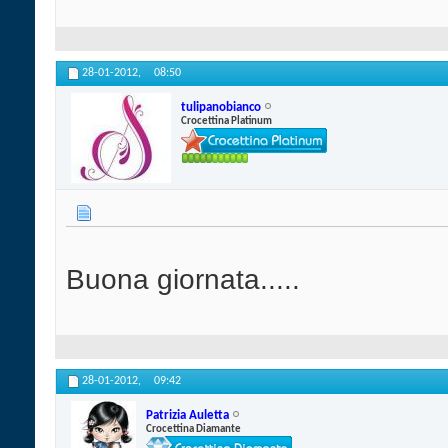
28-01-2012,
08:50
tulipanobianco
Crocettina Platinum
Buona giornata.....
28-01-2012,
09:42
Patrizia Auletta
Crocettina Diamante