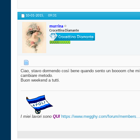
10-01-2015,
09:31
murrina
Crocettina Diamante
Ciao, stavo dormendo così bene quando sento un boooom che mi ha 
cambiare metodo.
Buon weekend a tutti.
I miei lavori sono
QUI
https://www.megghy.com/forum/members...i-