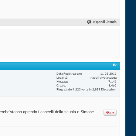
Rispondi Citando
#2
Data Registrazione
11-05-2011
Località
napoli vivo a capua
Messaggi
7,141
Grazie
3,462
Ringraziato 4,223 volte in 2,858 Discussioni
erche'stanno aprendo i cancelli della scuola e Simone