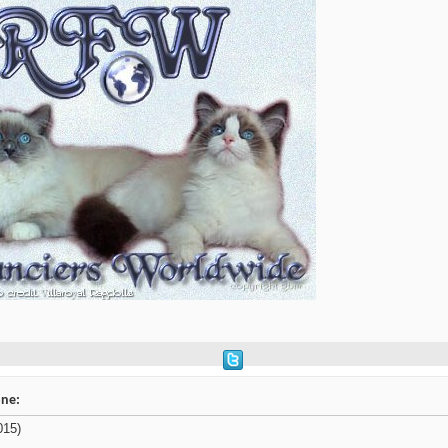
one:
015)