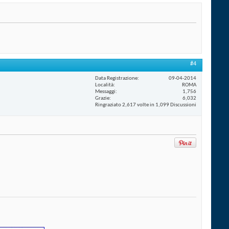
#4
Data Registrazione
09-04-2014
Località
ROMA
Messaggi
1,756
Grazie
6,032
Ringraziato 2,617 volte in 1,099 Discussioni