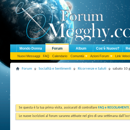
Mondo Donna
Forum
Album
Cos'è Nuovo?
Re
Nuovi Messaggi
FAQ
Calendario
Comunità
Azioni Forum
Link Veloci
Forum
Socialità e Sentimenti
Ricorrenze e Saluti
sabato 10 
Se questa è la tua prima visita, assicurati di controllare
FAQ e REGOLAMENTI
Le nuove iscrizioni al forum saranno attivate nel giro di una settimana dall'iscr