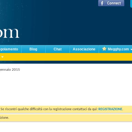
golamento
Blog
Chat
Associazione
Megghy.com
gennaio 2015
. Se riscontri qualche difficoltà con la registrazione contattaci da qui:
REGISTRAZIONE
.
izione.