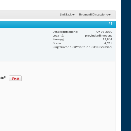
LinkBack
Strumenti Discussione
#1
Data Registrazione
09-08-2010
Località
provincia di modena
Messaggi
12,864
Grazie
4,915
Ringraziato 14,389 volte in 5,334 Discussioni
io!!!