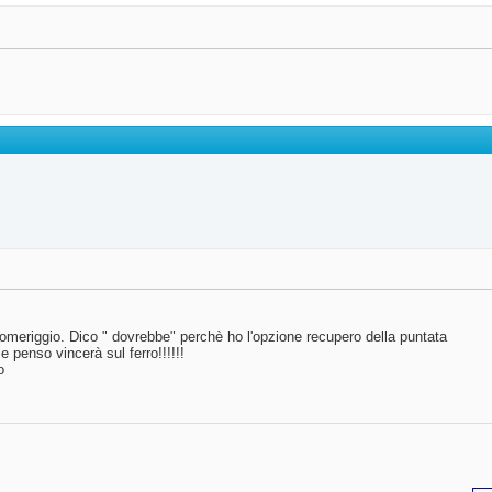
pomeriggio. Dico " dovrebbe" perchè ho l'opzione recupero della puntata
e penso vincerà sul ferro!!!!!!
o