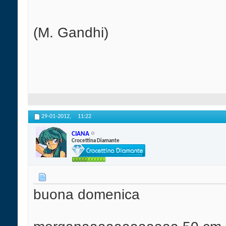
(M. Gandhi)
29-01-2012,
11:22
CIANA
Crocettina Diamante
buona domenica