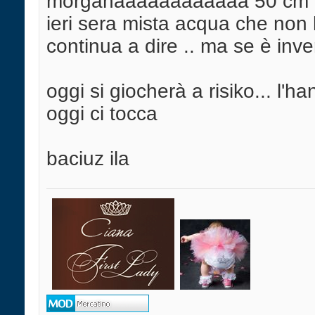
morganaaaaaaaaaaaa 50 cm .. ti
ieri sera mista acqua che non h
continua a dire .. ma se è inve
oggi si giocherà a risiko... l'h
oggi ci tocca
baciuz ila