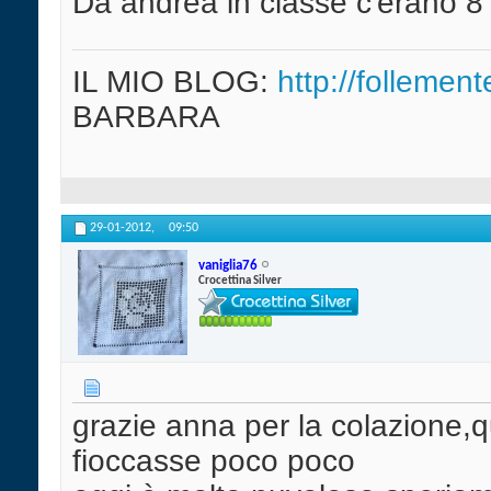
Da andrea in classe c'erano 8
IL MIO BLOG:
http://follement
BARBARA
29-01-2012,
09:50
vaniglia76
Crocettina Silver
grazie anna per la colazione,
fioccasse poco poco