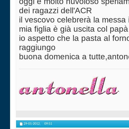
oggi è molto nuvoloso speriam
dei ragazzi dell'ACR
il vescovo celebrerà la messa i
mia figlia è già uscita col papà
io aspetto che la pasta al forno
raggiungo
buona domenica a tutte,anton
29-01-2012,
09:51