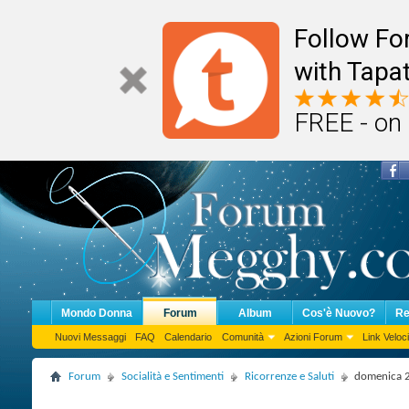
Follow F
with Tapat
FREE - on
Mondo Donna
Forum
Album
Cos'è Nuovo?
Re
Nuovi Messaggi
FAQ
Calendario
Comunità
Azioni Forum
Link Veloci
Forum
Socialità e Sentimenti
Ricorrenze e Saluti
domenica 2