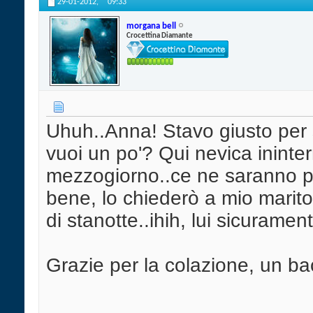
29-01-2012,
09:33
morgana bell
Crocettina Diamante
Uhuh..Anna! Stavo giusto per s
vuoi un po'? Qui nevica ininter
mezzogiorno..ce ne saranno pi
bene, lo chiederò a mio marito
di stanotte..ihih, lui sicurament
Grazie per la colazione, un b