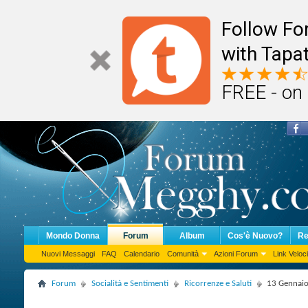
Follow F
with Tapat
FREE - on
Mondo Donna
Forum
Album
Cos'è Nuovo?
Re
Nuovi Messaggi
FAQ
Calendario
Comunità
Azioni Forum
Link Veloci
Forum
Socialità e Sentimenti
Ricorrenze e Saluti
13 Gennaio