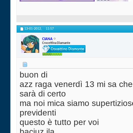
13-01-2012,
11:57
CIANA
Crocettina Diamante
buon di
azz raga venerdì 13 mi sa che 
sarà di certo
ma noi mica siamo supertizio
previdenti
questo è tutto per voi
baciuz ila