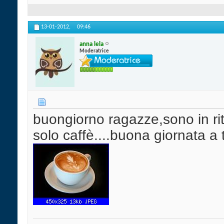
13-01-2012,
09:46
anna lela
Moderatrice
buongiorno ragazze,sono in ri
solo caffè....buona giornata a 