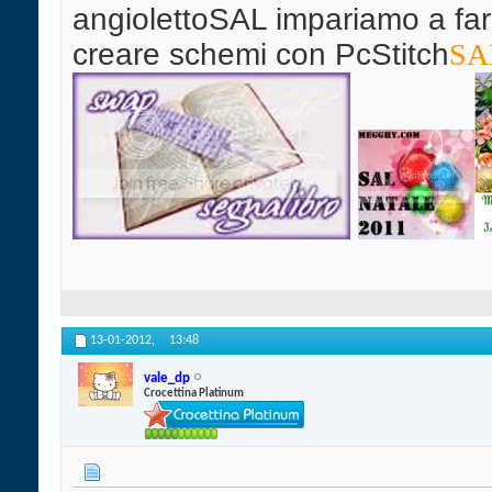
angiolettoSAL impariamo a far
creare schemi con PcStitch
SAL
13-01-2012,
13:48
vale_dp
Crocettina Platinum