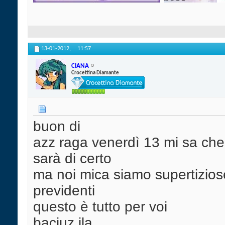
13-01-2012,
11:57
CIANA
Crocettina Diamante
buon di
azz raga venerdì 13 mi sa che 
sarà di certo
ma noi mica siamo supertizio
previdenti
questo è tutto per voi
baciuz ila