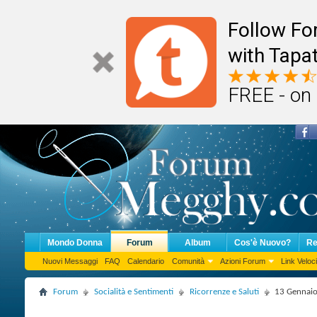
Follow F
with Tapat
FREE - on
Mondo Donna
Forum
Album
Cos'è Nuovo?
Re
Nuovi Messaggi
FAQ
Calendario
Comunità
Azioni Forum
Link Veloci
Forum
Socialità e Sentimenti
Ricorrenze e Saluti
13 Gennaio