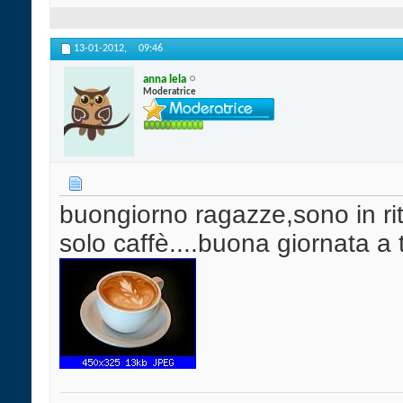
13-01-2012,
09:46
anna lela
Moderatrice
buongiorno ragazze,sono in ri
solo caffè....buona giornata a 