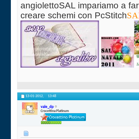
angiolettoSAL impariamo a far
creare schemi con PcStitch
SAL
13-01-2012,
13:48
vale_dp
Crocettina Platinum