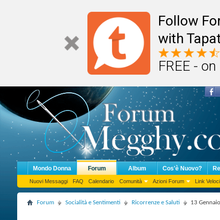
Follow F
with Tapat
FREE - on
Mondo Donna
Forum
Album
Cos'è Nuovo?
Re
Nuovi Messaggi
FAQ
Calendario
Comunità
Azioni Forum
Link Veloci
Forum
Socialità e Sentimenti
Ricorrenze e Saluti
13 Gennaio