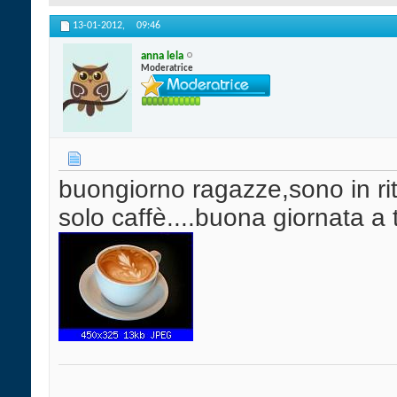
13-01-2012,
09:46
anna lela
Moderatrice
buongiorno ragazze,sono in ri
solo caffè....buona giornata a 