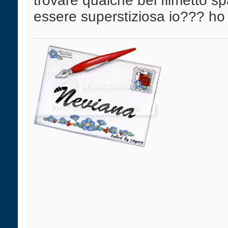
trovare qualche bel filmetto s
essere superstiziosa io??? ho d