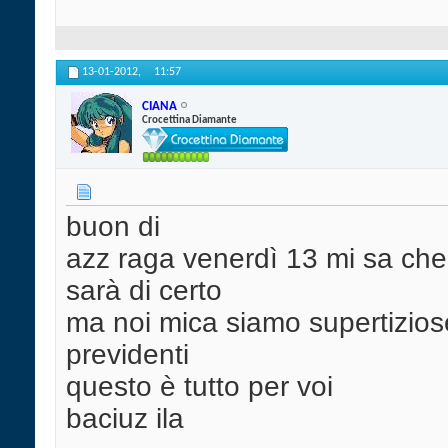
13-01-2012,
11:57
CIANA
Crocettina Diamante
buon di
azz raga venerdì 13 mi sa che 
sarà di certo
ma noi mica siamo supertizio
previdenti
questo è tutto per voi
baciuz ila