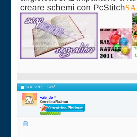
creare schemi con PcStitch
SAL
13-01-2012,
13:48
vale_dp
Crocettina Platinum