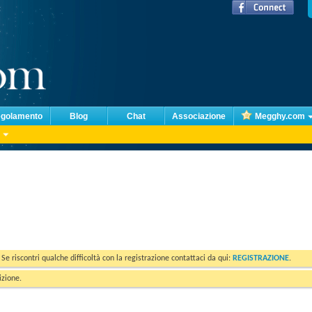
golamento
Blog
Chat
Associazione
Megghy.com
. Se riscontri qualche difficoltà con la registrazione contattaci da qui:
REGISTRAZIONE
.
izione.