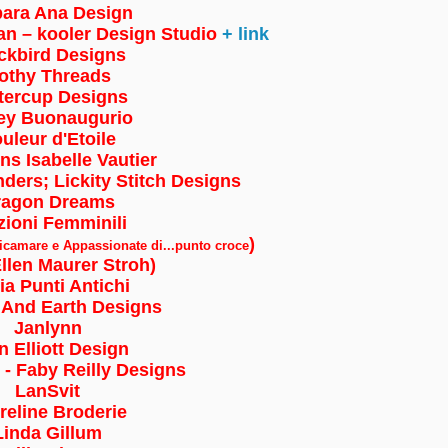
ara Ana Design
an – kooler Design Studio
+ link
ckbird Designs
othy Threads
ttercup Designs
uleur d'Etoile
ns Isabelle Vautier
ders; Lickity Stitch Designs
ragon Dreams
zioni Femminili
)
icamare e Appassionate di...punto croce
llen Maurer Stroh)
ia Punti Antichi
And Earth Designs
Janlynn
n Elliott Design
 - Faby Reilly Designs
LanSvit
reline Broderie
Linda Gillum