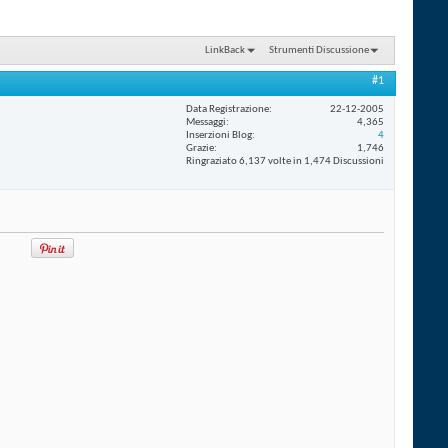
LinkBack
Strumenti Discussione
#1
Data Registrazione
22-12-2005
Messaggi
4,365
Inserzioni Blog
4
Grazie
1,746
Ringraziato 6,137 volte in 1,474 Discussioni