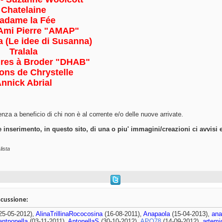
Chatelaine
adame la Fée
Ami Pierre "AMAP"
 (Le idee di Susanna)
Tralala
ires à Broder "DHAB"
ons de Chrystelle
nnick Abrial
za a beneficio di chi non è al corrente e/o delle nuove arrivate.
e inserimento, in questo sito, di una o piu' immagini/creazioni ci avvisi 
lista
scussione:
25-05-2012),
AlinaTrillinaRococosina
(16-08-2011),
Anapaola
(15-04-2013),
ana
antnonella
(03-11-2011),
AntonellaS
(30-10-2012),
APO78
(14-09-2012),
artemi