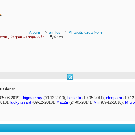
Album
--->
Smiles
--->
Alfabeti: Crea Nomi
perde, in quanto apprende
. ...Epicuro
cussione:
05-03-2019),
bigmammy
(09-12-2010),
birilletta
(19-05-2011),
cleopatra
(10-12
2010),
luckylizzard
(09-12-2010),
Ma12ri
(24-03-2014),
Miri
(09-12-2010),
MISS