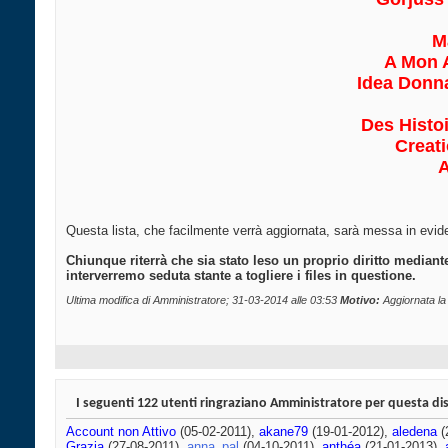
M
A Mon 
Idea Donna
Des Histo
Creati
A
Questa lista, che facilmente verrà aggiornata, sarà messa in eviden
Chiunque riterrà che sia stato leso un proprio diritto mediant
interverremo seduta stante a togliere i files in questione.
Ultima modifica di Amministratore; 31-03-2014 alle
03:53
Motivo:
Aggiornata la 
I seguenti 122 utenti ringraziano Amministratore per questa di
Account non Attivo
(05-02-2011),
akane79
(19-01-2012),
aledena
(
Grazia
(27-08-2011),
anna_pal
(04-10-2011),
anthéa
(21-01-2013),