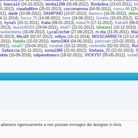
),
bianca14
(24-10-2012),
bimba1299
(05-08-2012),
Bimbolina
(23-03-2011),
bi
01-2012),
claudia86rm
(25-01-2013),
coccimamma
(04-05-2011),
concy-88
(23-
011),
danik
(10-08-2011),
DANIPINO
(10-07-2012),
danirico
(16-05-2012),
debo
4-11-2014),
fiocco 75
(14-08-2011),
frem
(24-09-2011),
Gentile
(15-03-2012),
G
3),
IrynaS
(20-11-2011),
Katia
(09-01-2013),
katia78
(17-11-2012),
Katraf9
(08-0
-2013),
laura140203
(19-04-2011),
lela67
(22-01-2012),
lidiatara1
(10-12-2010)
paolaroberta
(16-09-2012),
LyzaCrochet
(27-09-2012),
m.rita
(31-05-2011),
Ma1
02-2013),
MicolX
(02-07-2012),
millyiu
(16-12-2014),
MISSCARRIE74
(13-12-2
-2011),
Natalia
(15-02-2011),
nemo1964
(04-06-2011),
patriziatn
(15-02-2015),
2012),
rosa57
(19-04-2012),
rosaliab
(10-12-2010),
rosbinella
(02-02-2012),
Ro
,
Sirbiuccia
(01-11-2011),
sonia1985
(22-01-2012),
Stefania_72
(22-02-2013),
S
odola
(16-09-2016),
tulipanobianco
(18-02-2011),
VICKY57
(05-05-2012),
viola
 attenersi rigorosamente a non postare immagini dei designer in lista.