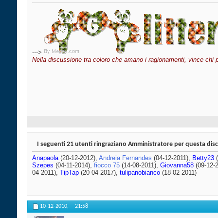
--->
Nella discussione tra coloro che amano i ragionamenti, vince chi 
I seguenti 21 utenti ringraziano Amministratore per questa dis
Anapaola
(20-12-2012),
Andreia Fernandes
(04-12-2011),
Betty23
(
Szepes
(04-11-2014),
fiocco 75
(14-08-2011),
Giovanna58
(09-12-
04-2011),
TipTap
(20-04-2017),
tulipanobianco
(18-02-2011)
10-12-2010,
21:58