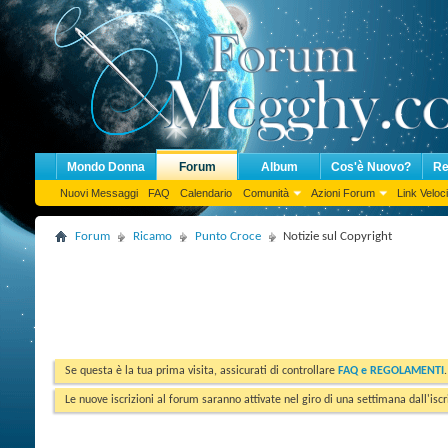
Mondo Donna
Forum
Album
Cos'è Nuovo?
Re
Nuovi Messaggi
FAQ
Calendario
Comunità
Azioni Forum
Link Veloci
Forum
Ricamo
Punto Croce
Notizie sul Copyright
Se questa è la tua prima visita, assicurati di controllare
FAQ e REGOLAMENTI
Le nuove iscrizioni al forum saranno attivate nel giro di una settimana dall'iscr