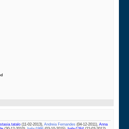
ed
stasia.tatalo
(11-02-2013),
Andreia Fernandes
(04-12-2011),
Anna
de
(30-12-2010),
babu1986
(03-10-2015),
baby1264
(22-03-2012),