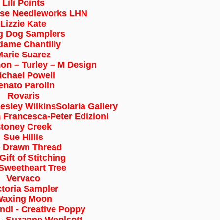
Lili Points
ouse Needleworks LHN
Lizzie Kate
g Dog Samplers
ame Chantilly
Marie Suarez
on – Turley – M Design
ichael Powell
enato Parolin
Rovaris
esley Wilkins
Solaria Gallery
n Francesca-Peter Edizioni
toney Creek
Sue Hillis
 Drawn Thread
Gift of Stitching
Sweetheart Tree
Vervaco
ctoria Sampler
Waxing Moon
ndl - Creative Poppy
 - Suzanne Woolcott