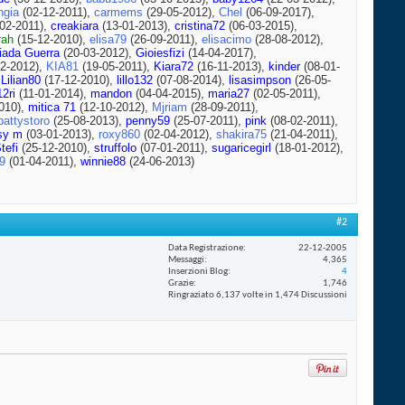
ngia
(02-12-2011),
carmems
(29-05-2012),
Chel
(06-09-2017),
02-2011),
creakiara
(13-01-2013),
cristina72
(06-03-2015),
rah
(15-12-2010),
elisa79
(26-09-2011),
elisacimo
(28-08-2012),
iada Guerra
(20-03-2012),
Gioiesfizi
(14-04-2017),
2-2012),
KIA81
(19-05-2011),
Kiara72
(16-11-2013),
kinder
(08-01-
,
Lilian80
(17-12-2010),
lillo132
(07-08-2014),
lisasimpson
(26-05-
2ri
(11-01-2014),
mandon
(04-04-2015),
maria27
(02-05-2011),
010),
mitica 71
(12-10-2012),
Mjriam
(28-09-2011),
pattystoro
(25-08-2013),
penny59
(25-07-2011),
pink
(08-02-2011),
sy m
(03-01-2013),
roxy860
(02-04-2012),
shakira75
(21-04-2011),
tefi
(25-12-2010),
struffolo
(07-01-2011),
sugaricegirl
(18-01-2012),
69
(01-04-2011),
winnie88
(24-06-2013)
#2
Data Registrazione
22-12-2005
Messaggi
4,365
Inserzioni Blog
4
Grazie
1,746
Ringraziato 6,137 volte in 1,474 Discussioni