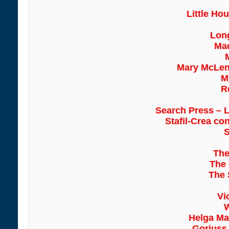
Little H
Lon
Mad
Mary McLen
M
R
Search Press – L
Stafil-Crea co
S
The
The 
The 
Vi
Helga Ma
Gorjuss