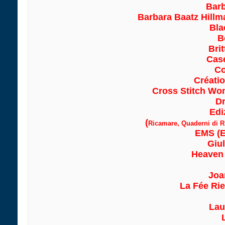
Barb
Barbara Baatz Hillm
Bla
B
Bri
Co
Créatio
Cross Stitch Won
D
Edi
(
Ricamare, Quaderni di R
EMS (E
Giul
Heaven 
Joa
La Fée Rie
Lau