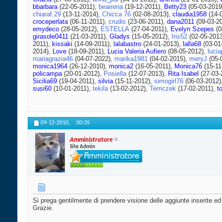
bbarbara
(22-05-2011),
beairena
(19-12-2011),
Betty23
(05-03-2019
chiaraf.29
(13-11-2014),
Chicca 76
(02-08-2013),
claudia1958
(14-
croceperlata
(06-11-2011),
crudis
(23-06-2011),
dana2011
(09-03-2
emydeco
(28-05-2012),
ESTELLA
(27-04-2011),
Evelyn Szepes
(0
girasole0411
(21-03-2011),
Gladys
(15-05-2012),
Iris52
(02-05-201
2011),
kissaki
(14-09-2011),
lalabastro
(24-01-2013),
lalla68
(03-01
2014),
Love
(18-09-2011),
Lucia Valeria Aufiero
(08-05-2012),
lucia
mariagrazia46
(04-07-2022),
marika1981
(04-02-2015),
meryJ
(05-
monica1964
(26-12-2010),
monica2
(16-05-2011),
Monica76
(15-11
policampa
(20-01-2012),
Posiella
(12-07-2013),
Rita Isabel
(27-03-
Sicilia69
(19-04-2011),
silvia
(15-11-2012),
simogirl76
(06-03-2012)
susi60
(10-01-2011),
tekila
(13-02-2012),
Terriczek
(17-02-2011),
t
09-12-2010,
00:35
Amministratore
Site Admin
Si prega gentilmente di prendere visione delle aggiunte inserite ed
Grazie.