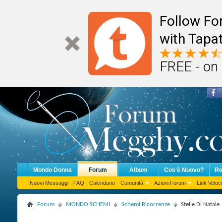
Follow F
with Tapat
FREE - on
Mondo Donna
Forum
Album
Cos'è Nuovo?
Re
Nuovi Messaggi
FAQ
Calendario
Comunità
Azioni Forum
Link Veloci
Forum
MONDO SCHEMI
Schemi Ricorrenze
Stelle Di Natale