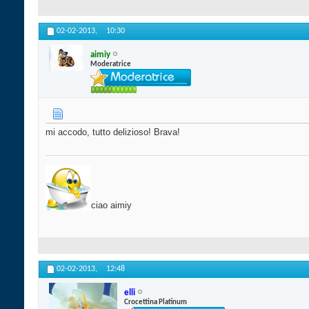
02-02-2013,
10:30
aimiy
Moderatrice
mi accodo, tutto delizioso! Brava!
ciao aimiy
02-02-2013,
12:48
elli
Crocettina Platinum