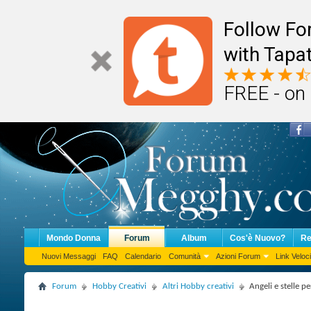
Follow F
with Tapat
FREE - on
Mondo Donna
Forum
Album
Cos'è Nuovo?
Re
Nuovi Messaggi
FAQ
Calendario
Comunità
Azioni Forum
Link Veloci
Forum
Hobby Creativi
Altri Hobby creativi
Angeli e stelle p