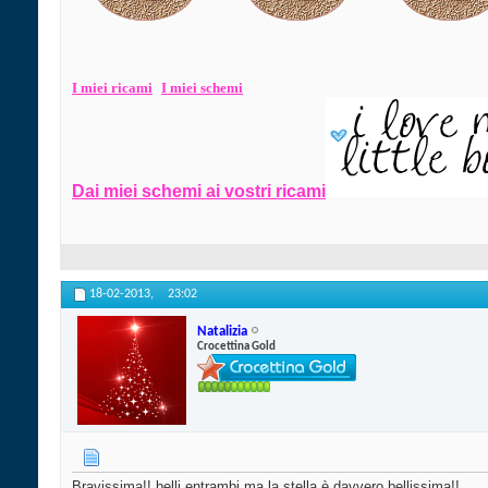
I miei ri
cami
I miei schemi
Dai miei schemi ai vostri ricami
18-02-2013,
23:02
Natalizia
Crocettina Gold
Bravissima!! belli entrambi ma la stella è davvero bellissima!!