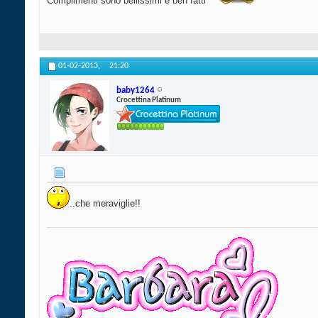
Complimenti sono bellissimi e ben fatti
01-02-2013,
21:20
baby1264
Crocettina Platinum
..che meraviglie!!