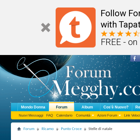
Follow F
with Tapat
FREE - on
Mondo Donna
Forum
Album
Cos'è Nuovo?
Re
Nuovi Messaggi
FAQ
Calendario
Comunità
Azioni Forum
Link Veloci
Forum
Ricamo
Punto Croce
Stelle di natale