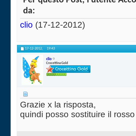
Per questo Post, l'utente Acco
da:
clio
(17-12-2012)
17-12-2012,
19:43
clio
Crocettina Gold
Grazie x la risposta,
quindi posso sostituire il ros