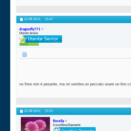
22-08-2011,
21:47
dragonfly771
Utente Senior
no fiore non è pesante, ma mi sembra un peccato usare un lino così co
22-08-2011,
21:51
fiorella
Crocettina Diamante