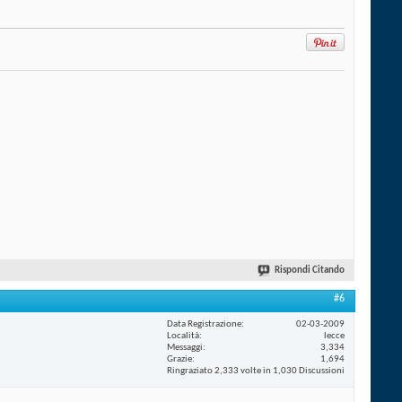
Rispondi Citando
#6
Data Registrazione
02-03-2009
Località
lecce
Messaggi
3,334
Grazie
1,694
Ringraziato 2,333 volte in 1,030 Discussioni