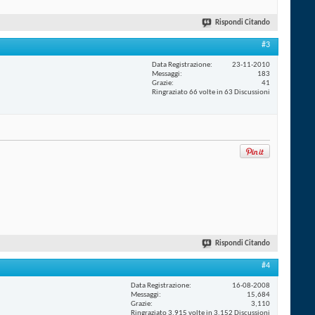
Rispondi Citando
#3
Data Registrazione
23-11-2010
Messaggi
183
Grazie
41
Ringraziato 66 volte in 63 Discussioni
Rispondi Citando
#4
Data Registrazione
16-08-2008
Messaggi
15,684
Grazie
3,110
Ringraziato 3,915 volte in 3,152 Discussioni