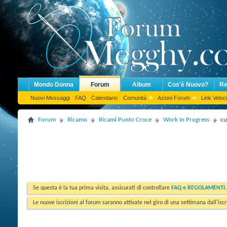
Mondo Donna
Forum
Album
Cos'è Nuovo?
Re
Nuovi Messaggi
FAQ
Calendario
Comunità
Azioni Forum
Link Veloci
Forum
Ricamo
Ricami Punto Croce
Work In Progress
cu
Se questa è la tua prima visita, assicurati di controllare
FAQ e REGOLAMENTI
Le nuove iscrizioni al forum saranno attivate nel giro di una settimana dall'iscr