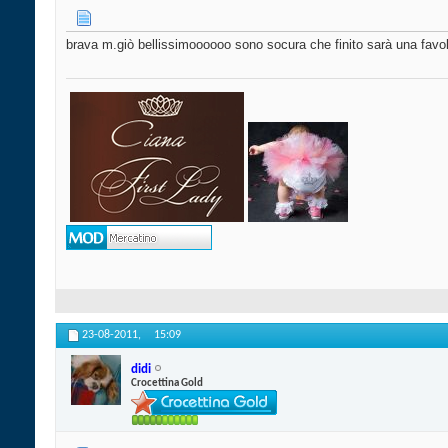
brava m.giò bellissimoooooo sono socura che finito sarà una favo
23-08-2011,
15:09
didi
Crocettina Gold