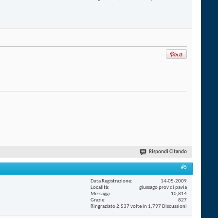
Rispondi Citando
#5
Data Registrazione
14-05-2009
Località
giussago prov di pavia
Messaggi
10,814
Grazie
827
Ringraziato 2,537 volte in 1,797 Discussioni