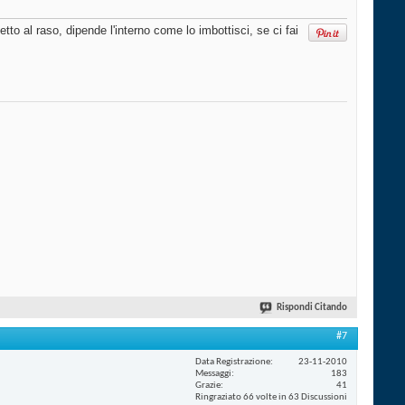
tto al raso, dipende l'interno come lo imbottisci, se ci fai
Rispondi Citando
#7
Data Registrazione
23-11-2010
Messaggi
183
Grazie
41
Ringraziato 66 volte in 63 Discussioni