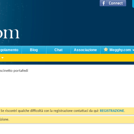
golamento
Blog
Chat
Associazione
Megghy.com
scinetto portafedi
. Se riscontri qualche difficoltà con la registrazione contattaci da qui:
REGISTRAZIONE
.
izione.