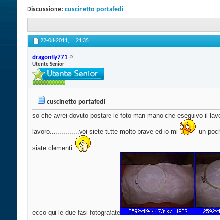
Discussione:
cuscinetto portafedi
22-08-2011,
21:35
dragonfly771
Utente Senior
cuscinetto portafedi
so che avrei dovuto postare le foto man mano che eseguivo il lav
lavoro...............voi siete tutte molto brave ed io mi
un poch
siate clementi
ecco qui le due fasi fotografate