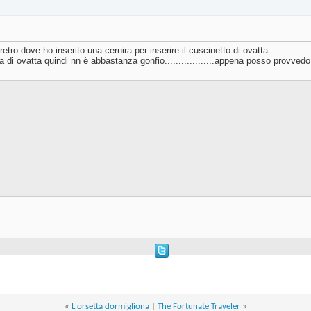
retro dove ho inserito una cernira per inserire il cuscinetto di ovatta.
ta di ovatta quindi nn è abbastanza gonfio..................appena posso provved
«
L'orsetta dormigliona
|
The Fortunate Traveler
»