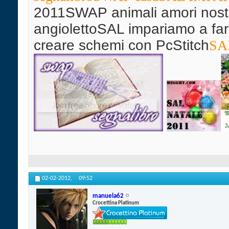
2011SWAP animali amori nostr
angiolettoSAL impariamo a far
creare schemi con PcStitch
SAL
02-02-2012,
09:52
manuela62
Crocettina Platinum