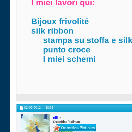
I miei lavori qui:
Bijoux frivolité
silk ribbon
stampa su stoffa e sil
punto croce
I miei schemi
02-02-2012,
10:31
elli
Crocettina Platinum