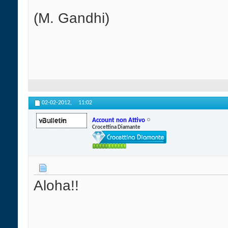
(M. Gandhi)
02-02-2012,
11:02
Account non Attivo
Crocettina Diamante
Aloha!!