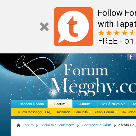
Follow F
with Tapat
FREE - on
Mondo Donna
Forum
Album
Cos'è Nuovo?
Re
Nuovi Messaggi
FAQ
Calendario
Comunità
Azioni Forum
Link Veloci
Forum
Socialità e Sentimenti
Ricorrenze e Saluti
2 febbraio 