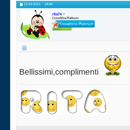
23-03-2013,
18:40
rita74
Crocettina Platinum
Bellissimi,complimenti