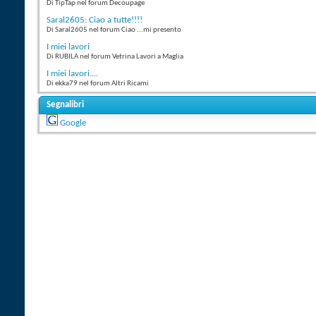
Di TipTap nel forum Decoupage
Saral2605: Ciao a tutte!!!!
Di Saral2605 nel forum Ciao ...mi presento
I miei lavori
Di RUBILA nel forum Vetrina Lavori a Maglia
I miei lavori....
Di ekka79 nel forum Altri Ricami
Segnalibri
Google