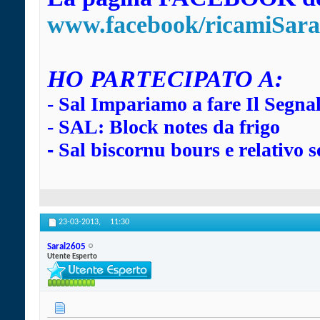
www.facebook/ricamiSara
HO
PARTECIPATO A:
-
Sal Impariamo a fare Il Segna
-
SAL: Block notes da frigo
-
Sal biscornu bours e relativo s
23-03-2013,
11:30
Saral2605
Utente Esperto