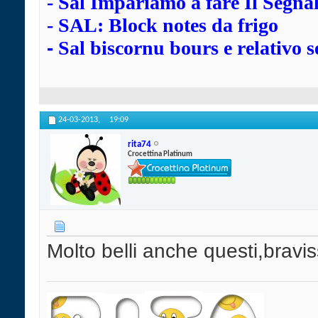
-
Sal Impariamo a fare Il Segna
-
SAL: Block notes da frigo
-
Sal biscornu bours e relativo s
24-03-2013,
19:09
rita74
Crocettina Platinum
Molto belli anche questi,brav