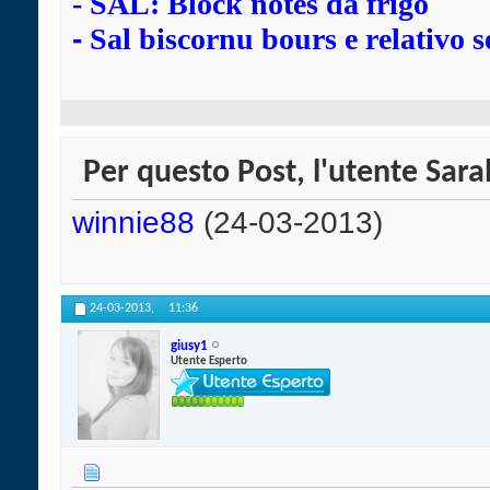
-
SAL: Block notes da frigo
-
Sal biscornu bours e relativo s
Per questo Post, l'utente Saral
winnie88
(24-03-2013)
24-03-2013,
11:36
giusy1
Utente Esperto