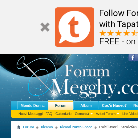
Follow F
with Tapat
FREE - on
Mondo Donna
Forum
Album
Cos'è Nuovo?
Re
Nuovi Messaggi
FAQ
Calendario
Comunità
Azioni Forum
Link Veloci
Forum
Ricamo
Ricami Punto Croce
I miei lavori - Saral2605