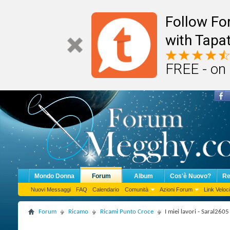
Follow F
with Tapat
FREE - on
Mondo Donna
Forum
Album
Cos'è Nuovo?
Re
Nuovi Messaggi
FAQ
Calendario
Comunità
Azioni Forum
Link Veloci
Forum
Ricamo
Ricami Punto Croce
I miei lavori - Saral2605