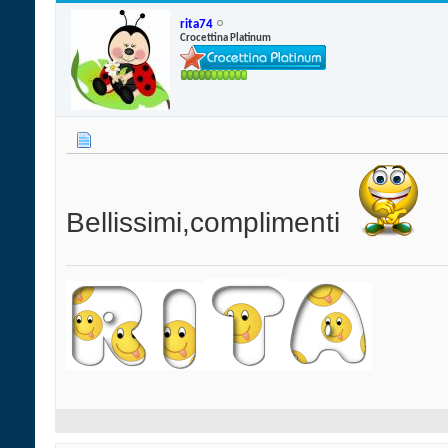
rita74
Crocettina Platinum
Bellissimi,complimenti