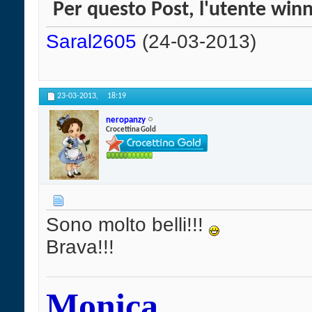
Per questo Post, l'utente winn
Saral2605
(24-03-2013)
23-03-2013,
18:19
neropanzy
Crocettina Gold
Sono molto belli!!!
Brava!!!
Monica