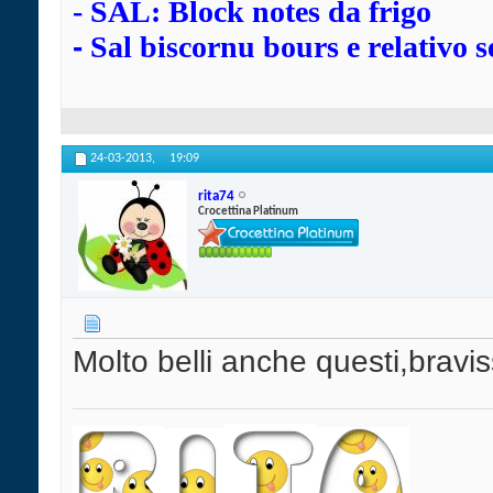
-
SAL: Block notes da frigo
-
Sal biscornu bours e relativo s
24-03-2013,
19:09
rita74
Crocettina Platinum
Molto belli anche questi,brav