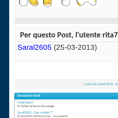
Per questo Post, l'utente rita7
Saral2605
(25-03-2013)
«
i piccoli ricami di lia - l
Discussioni Simili
I miei lavori
Di TipTap nel forum Decoupage
Saral2605: Ciao a tutte!!!!
Di Saral2605 nel forum Ciao ...mi presento