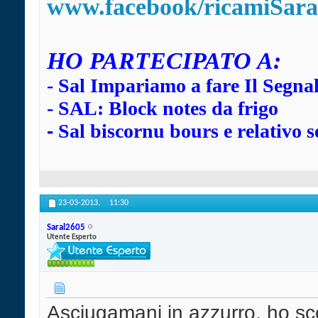
www.facebook/ricamiSara
HO
PARTECIPATO A:
-
Sal Impariamo a fare Il Segna
-
SAL: Block notes da frigo
-
Sal biscornu bours e relativo s
23-03-2013,
11:30
Saral2605
Utente Esperto
Asciugamani in azzurro, ho sce