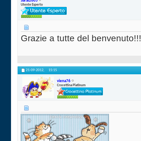
Saral2605
Utente Esperto
Grazie a tutte del benvenuto!!
21-09-2012,
15:15
viena76
Crocettina Platinum