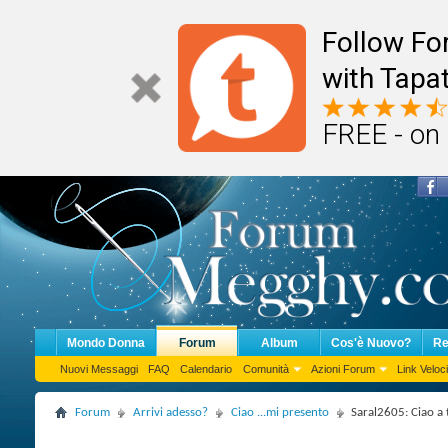
Follow F
with Tapat
FREE - on
Mondo Donna
Forum
Album
Cos'è Nuovo?
Re
Nuovi Messaggi
FAQ
Calendario
Comunità
Azioni Forum
Link Veloci
Forum
Arrivi adesso?
Ciao ...mi presento
Saral2605: Ciao a t