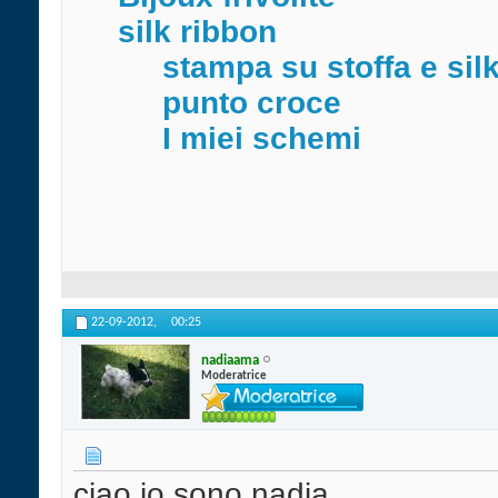
silk ribbon
stampa su stoffa e sil
punto croce
I miei schemi
22-09-2012,
00:25
nadiaama
Moderatrice
ciao,io sono nadia