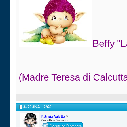
Beffy
"L
(Madre Teresa di Calcutt
21-09-2012,
09:29
Patrizia Auletta
Crocettina Diamante