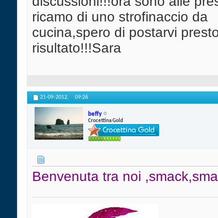
discussioni!!!ora sono alle pre
ricamo di uno strofinaccio da
cucina,spero di postarvi presto 
risultato!!!Sara
21-09-2012,
09:26
beffy
Crocettina Gold
Benvenuta tra noi ,smack,smac