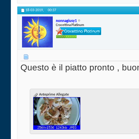
18-03-2019,
00:37
nonnagiusy1
Crocettina Platinum
Questo è il piatto pronto , buon
Anteprime Allegate