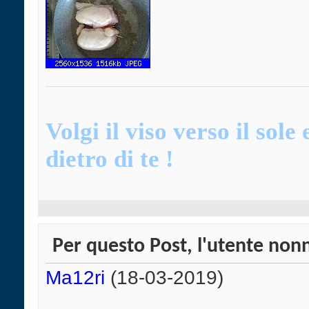
Volgi il viso verso il sol
dietro di te !
Per questo Post, l'utente nonn
Ma12ri
(18-03-2019)