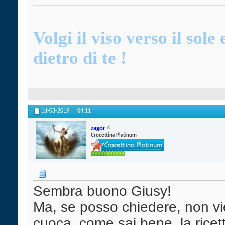
Volgi il viso verso il sol
dietro di te !
18-03-2019,
04:11
zagor
Crocettina Platinum
Sembra buono Giusy!
Ma, se posso chiedere, non v
cuoca, come sai bene, la ricetta