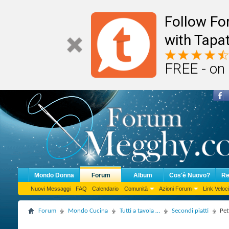
Follow F
with Tapat
FREE - on
Mondo Donna
Forum
Album
Cos'è Nuovo?
Re
Nuovi Messaggi
FAQ
Calendario
Comunità
Azioni Forum
Link Veloci
Forum
Mondo Cucina
Tutti a tavola …
Secondi piatti
Pet