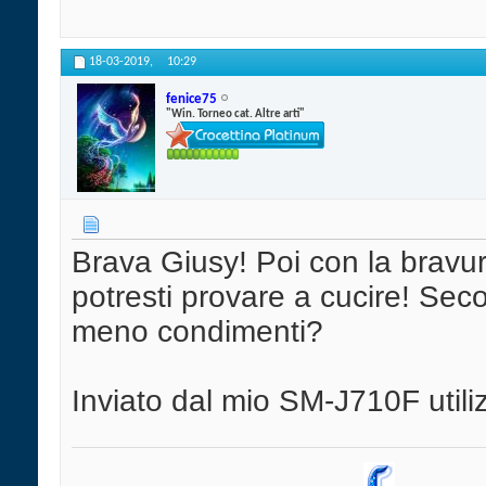
18-03-2019,
10:29
fenice75
"Win. Torneo cat. Altre arti"
Brava Giusy! Poi con la bravur
potresti provare a cucire! Sec
meno condimenti?
Inviato dal mio SM-J710F util