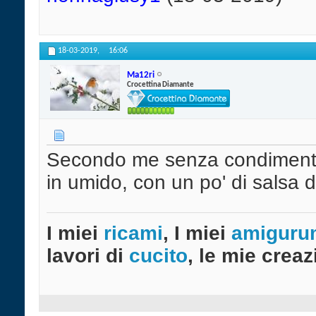
18-03-2019,
16:06
Ma12ri
Crocettina Diamante
Secondo me senza condimenti 
in umido, con un po' di salsa
I miei
ricami
, I miei
amiguru
lavori di
cucito
, le mie creazi