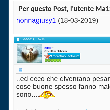
Per questo Post, l'utente Ma12
nonnagiusy1
(18-03-2019)
18-03-2019,
16:16
zagor
Crocettina Platinum
..ed ecco che diventano pesant
cose buone spesso fanno male
sono....