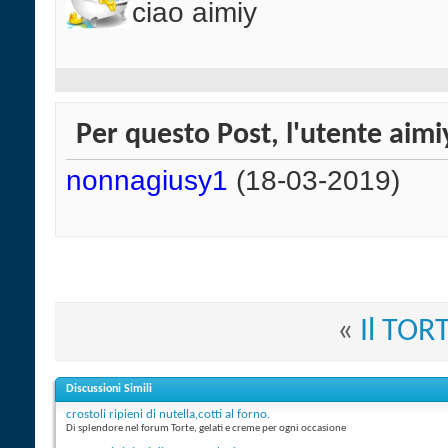
ciao aimiy
Per questo Post, l'utente aimiy
nonnagiusy1
(18-03-2019)
«
Il TOR
Discussioni Simili
crostoli ripieni di nutella,cotti al forno.
Di splendore nel forum Torte, gelati e creme per ogni occasione