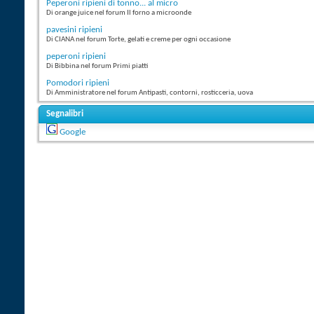
Peperoni ripieni di tonno... al micro
Di orange juice nel forum Il forno a microonde
pavesini ripieni
Di CIANA nel forum Torte, gelati e creme per ogni occasione
peperoni ripieni
Di Bibbina nel forum Primi piatti
Pomodori ripieni
Di Amministratore nel forum Antipasti, contorni, rosticceria, uova
Segnalibri
Google