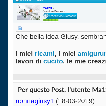
18-03-2019,
09:25
Ma12ri
Crocettina Diamante
Che bella idea Giusy, sembrano
I miei
ricami
, I miei
amiguru
lavori di
cucito
, le mie creazi
Per questo Post, l'utente Ma12
nonnagiusy1
(18-03-2019)