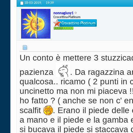
18-03-2019,
19:39
nonnagiusy1
Crocettina Platinum
Un conto è mettere 3 stuzzicad
pazienza
. Da ragazzina a
qualcosa.. ricamo ( 2 punti in cr
uncinetto ma non mi piaceva !!
ho fatto ? ( anche se non c' en
scalfit
. Erano il piede delle
a mano e il piede e la gamba 
si bucava il piede si staccava 