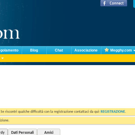
golamento
Blog
Chat
Associazione
Megghy.com
. Se riscontri qualche difficoltà con la registrazione contattaci da qui:
REGISTRAZIONE
.
izione.
rdy
Dati Personali
Amici