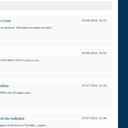
o Croce
03-08-2026,
10:19
 in cartaceo. Mandami un msg o scrivimi...
03-08-2026,
10:02
ink vedi il sito in russo o con...
ettine
07-07-2026,
15:36
PDF e dal 20 luglio sarà...
emi da realizzare
07-07-2026,
15:30
 e alla fine ce l'ho fatta. ;) spero...