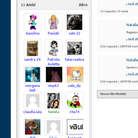
Vedi al
22
Amici
Altro
11 risposte | 0 visite
Natalia
Ragazza 
topolina
PaolaD
vale 22
Vedi al
526 risposte | 689938 visit
sandra 24
Patrizia
fatacreativa
Natalia
Auletta
Questa c
Vedi al
526 risposte | 689938 visit
morgana
stay62
vale_dp
bell
Nessun Altro Risultato
claudia.iaia
Natalia
rita74