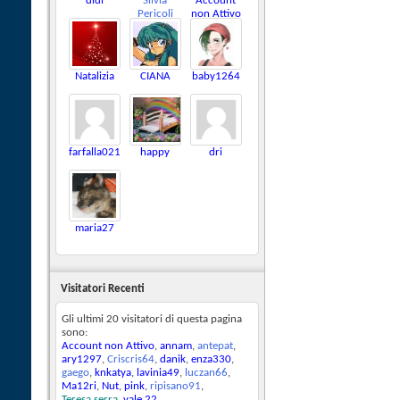
didi
Silvia
Account
Pericoli
non Attivo
Natalizia
CIANA
baby1264
farfalla021
happy
dri
maria27
Visitatori Recenti
Gli ultimi 20 visitatori di questa pagina
sono:
Account non Attivo
,
annam
,
antepat
,
ary1297
,
Criscris64
,
danik
,
enza330
,
gaego
,
knkatya
,
lavinia49
,
luczan66
,
Ma12ri
,
Nut
,
pink
,
ripisano91
,
Teresa serra
,
vale 22
,