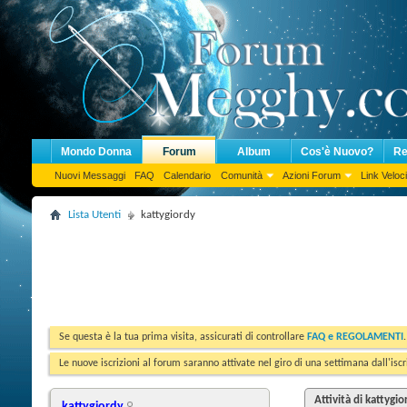
Mondo Donna
Forum
Album
Cos'è Nuovo?
Re
Nuovi Messaggi
FAQ
Calendario
Comunità
Azioni Forum
Link Veloci
Lista Utenti
kattygiordy
Se questa è la tua prima visita, assicurati di controllare
FAQ e REGOLAMENTI
Le nuove iscrizioni al forum saranno attivate nel giro di una settimana dall'iscr
Attività di kattygio
kattygiordy