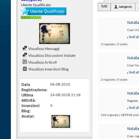
Utente Qualificato
Tutti
kattygiordy
Natalia
Ciao! è 
Vedi al
3 risposte | 0 visite
Visualizza Messaggi
Visualizza Discussioni Iniziate
Natalia
Visualizza Articoli
Ciao! ho
Visualizza Inserzioni Blog
Vedi al
2 risposte | 0 visite
Data
06-08-2010
Registrazione
Natalia
Ultima
24-08-2018
21:56
Attività
Ragazze, 
Inserzioni
0
Vedi al
Blog
526 risposte | 689938 visit
Avatar
Natalia
Ciao, ra