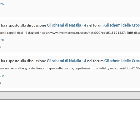
tro
ha risposto alla discussione
Gli schemi di Natalia - 4
nel forum
Gli schemi delle Croc
con i capelli ricci - 4 stagioni https://www.liveinternet.ru/users/nata007/post515921827/ Tutti gli s
tro
e
ha risposto alla discussione
Gli schemi di Natalia - 4
nel forum
Gli schemi delle Croc
asa non è un albergo - strofinaccio, quadretto cucina, copriforno https://disk.yandex.ru/i/UomC1
tro
e