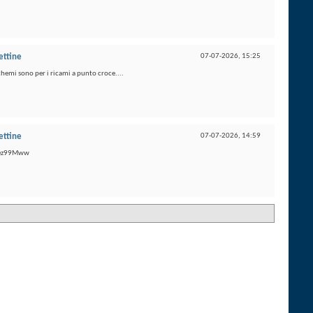
ettine
07-07-2026,
15:25
chemi sono per i ricami a punto croce....
ettine
07-07-2026,
14:59
3Iez99Mww