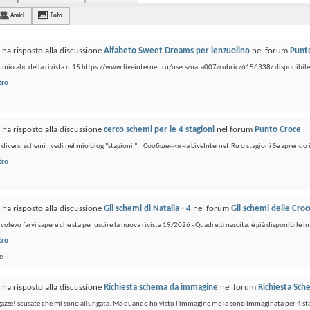
Amici
Foto
ha risposto alla discussione
Alfabeto Sweet Dreams per lenzuolino
nel forum
Punt
il mio abc della rivista n.15 https://www.liveinternet.ru/users/nata007/rubric/6156338/ disponibile
tro
ha risposto alla discussione
cerco schemi per le 4 stagioni
nel forum
Punto Croce
 diversi schemi . vedi nel mio blog "stagioni " | Сообщения на LiveInternet.Ru о stagioni Se aprendo il l
tro
ha risposto alla discussione
Gli schemi di Natalia - 4
nel forum
Gli schemi delle Croc
volevo farvi sapere che sta per uscire la nuova rivista 19/2026 - Quadretti nascita. è già disponibile in 
tro
e
ha risposto alla discussione
Richiesta schema da immagine
nel forum
Richiesta Sch
gazze! scusate che mi sono allungata. Ma quando ho visto l'immagine me la sono immaginata per 4 stagioni