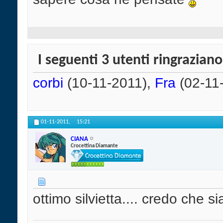
I seguenti 3 utenti ringrazian
corbi
(10-11-2011),
Fra
(02-11
01-11-2011,
15:21
CIANA
Crocettina Diamante
ottimo silvietta.... credo che s