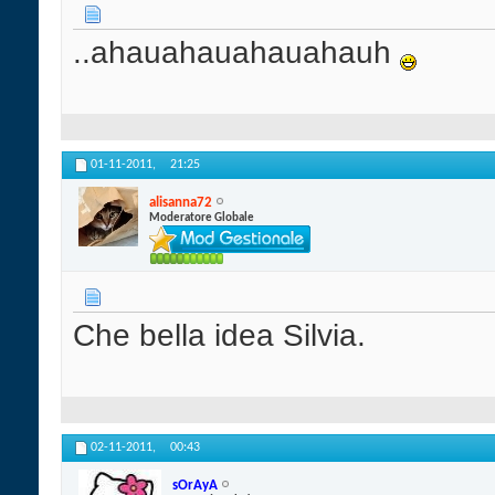
..ahauahauahauahauh
01-11-2011,
21:25
alisanna72
Moderatore Globale
Che bella idea Silvia.
02-11-2011,
00:43
sOrAyA