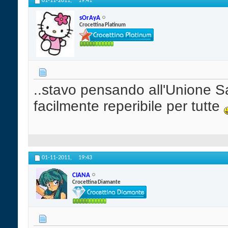
01-11-2011,
19:41
sOrAyA
Crocettina Platinum
..stavo pensando all'Unione 
facilmente reperibile per tutte
01-11-2011,
19:43
CIANA
Crocettina Diamante