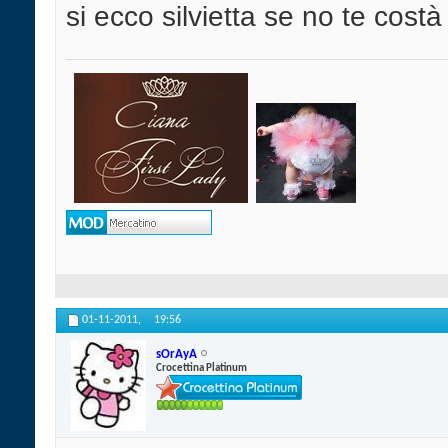
si ecco silvietta se no te cost
01-11-2011,
19:56
sOrAyA
Crocettina Platinum