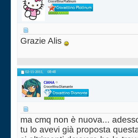
Crocettina Platinum
Grazie Alis
02-11-2011,
08:48
CIANA
Crocettina Diamante
ma cmq non è nuova... adesso 
tu lo avevi già proposta questa