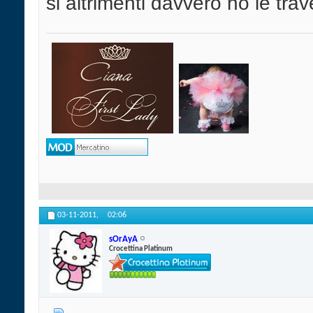
si altrimenti davvero ho le tr
03-11-2011,
02:06
sOrAyA
Crocettina Platinum