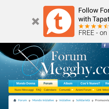
Follow F
with Tapat
FREE - on
Mondo Donna
Forum
Album
Cos'è Nuovo?
Re
Nuovi Messaggi
FAQ
Calendario
Comunità
Azioni Forum
Link Veloci
Forum
Mondo Iniziative
Iniziative
Solidarietà
Promuoviam