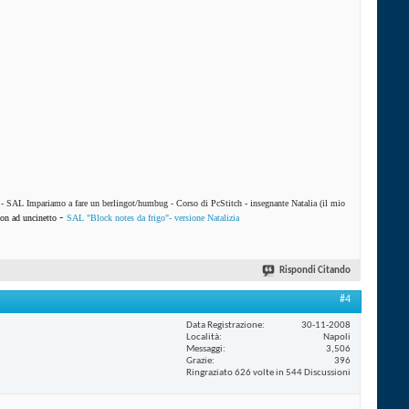
-
SAL Impariamo a fare un berlingot/humbug
-
Corso di PcStitch - insegnante Natalia (il mio
-
on ad uncinetto
SAL "Block notes da frigo"- versione Natalizia
Rispondi Citando
#4
Data Registrazione
30-11-2008
Località
Napoli
Messaggi
3,506
Grazie
396
Ringraziato 626 volte in 544 Discussioni