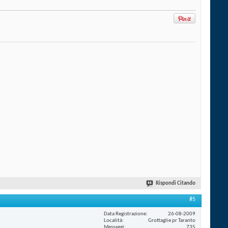
Rispondi Citando
#5
Data Registrazione
26-08-2009
Località
Grottaglie pr Taranto
Messaggi
735