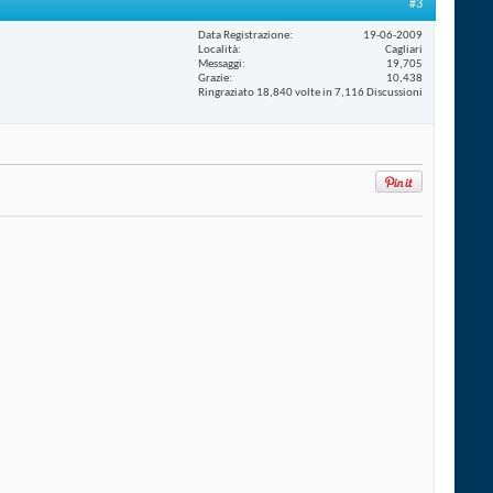
#3
Data Registrazione
19-06-2009
Località
Cagliari
Messaggi
19,705
Grazie
10,438
Ringraziato 18,840 volte in 7,116 Discussioni