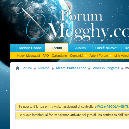
Mondo Donna
Forum
Album
Cos'è Nuovo?
Re
Nuovi Messaggi
FAQ
Calendario
Comunità
Azioni Forum
Link Veloci
Forum
Ricamo
Ricami Punto Croce
Work In Progress
me
Se questa è la tua prima visita, assicurati di controllare
FAQ e REGOLAMENTI
Le nuove iscrizioni al forum saranno attivate nel giro di una settimana dall'iscr