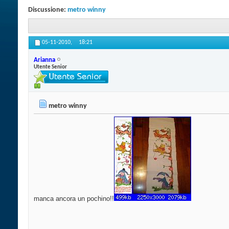
Discussione:
metro winny
05-11-2010,
18:21
Arianna
Utente Senior
metro winny
manca ancora un pochino!!