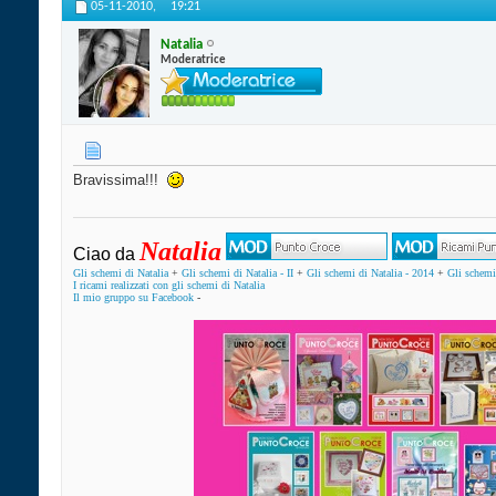
05-11-2010,
19:21
Natalia
Moderatrice
Bravissima!!!
Natalia
Ciao da
Gli schemi di Natalia
+
Gli schemi di Natalia - II
+
Gli schemi di Natalia - 2014
+
Gli schemi 
I ricami realizzati con gli schemi di Natalia
Il mio gruppo su Facebook
-