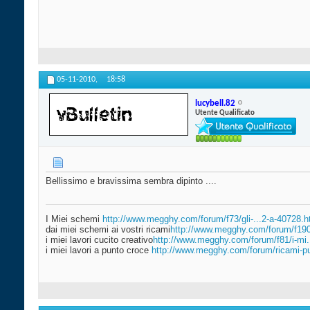
05-11-2010,
18:58
lucybell.82
Utente Qualificato
Bellissimo e bravissima sembra dipinto ....
I Miei schemi
http://www.megghy.com/forum/f73/gli-...2-a-40728.h
dai miei schemi ai vostri ricami
http://www.megghy.com/forum/f190
i miei lavori cucito creativo
http://www.megghy.com/forum/f81/i-mi
i miei lavori a punto croce
http://www.megghy.com/forum/ricami-pu