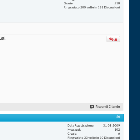
Grazie
518
Ringraziato 200 volte in 158 Discussioni
tti.
Rispondi Citando
#6
Data Registrazione
31-08-2009
Messaggi
102
Grazie
6
Ringraziato 33 volte in 10 Discussioni