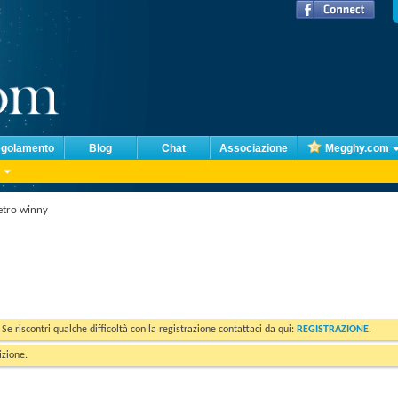
golamento
Blog
Chat
Associazione
Megghy.com
tro winny
. Se riscontri qualche difficoltà con la registrazione contattaci da qui:
REGISTRAZIONE
.
izione.