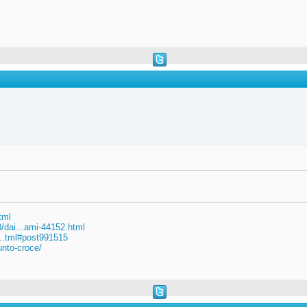
tml
/dai...ami-44152.html
...tml#post991515
nto-croce/