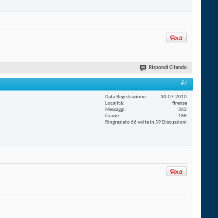
Rispondi Citando
#7
Data Registrazione
30-07-2010
Località
firenze
Messaggi
362
Grazie
188
Ringraziato 66 volte in 59 Discussioni