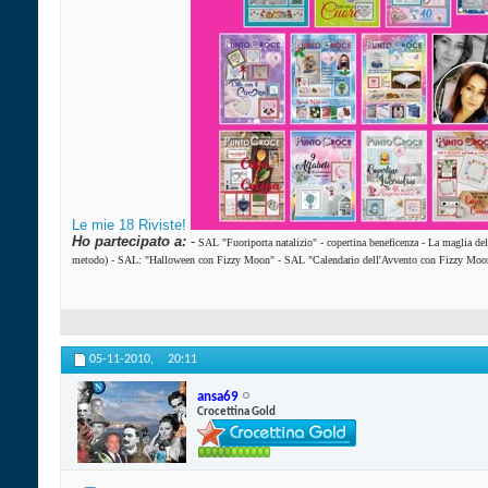
Le mie 18 Riviste!
Ho partecipato a:
-
SAL "Fuoriporta natalizio"
-
copertina beneficenza
-
La maglia de
metodo)
-
SAL: "Halloween con Fizzy Moon"
-
SAL "Calendario dell'Avvento con Fizzy Moo
05-11-2010,
20:11
ansa69
Crocettina Gold