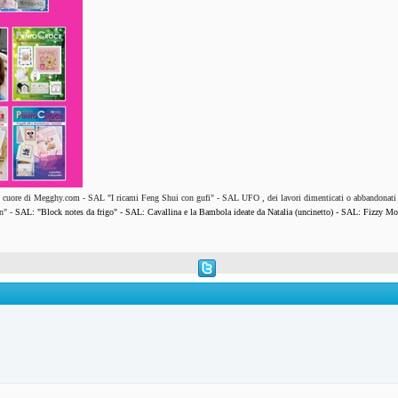
l cuore di Megghy.com
-
SAL "I ricami Feng Shui con gufi"
-
SAL UFO , dei lavori dimenticati o abbandonati
n"
-
SAL: "Block notes da frigo"
-
SAL: Cavallina e la Bambola ideate da Natalia (uncinetto)
-
SAL: Fizzy Mo