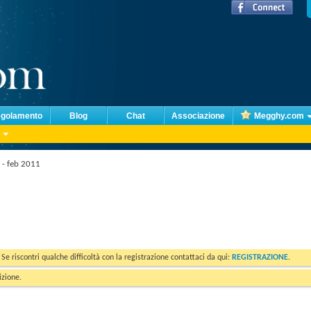
golamento
Blog
Chat
Associazione
Megghy.com
 - feb 2011
. Se riscontri qualche difficoltà con la registrazione contattaci da qui:
REGISTRAZIONE
.
izione.