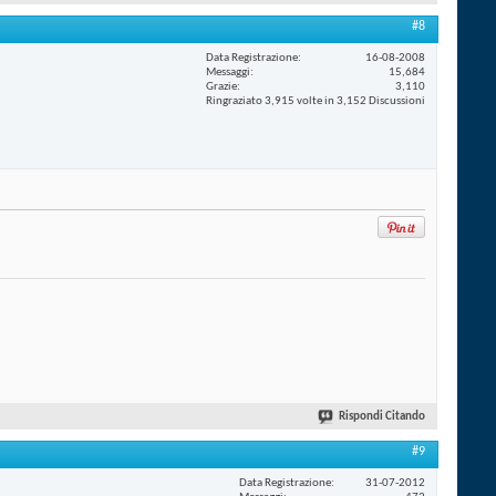
#8
Data Registrazione
16-08-2008
Messaggi
15,684
Grazie
3,110
Ringraziato 3,915 volte in 3,152 Discussioni
Rispondi Citando
#9
Data Registrazione
31-07-2012