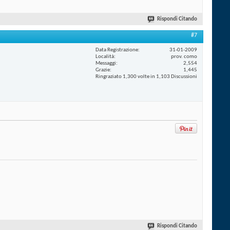
Rispondi Citando
#7
Data Registrazione
31-01-2009
Località
prov. como
Messaggi
2,554
Grazie
1,445
Ringraziato 1,300 volte in 1,103 Discussioni
Rispondi Citando