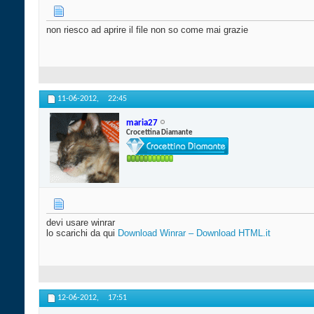
non riesco ad aprire il file non so come mai grazie
11-06-2012,
22:45
maria27
Crocettina Diamante
devi usare winrar
lo scarichi da qui
Download Winrar – Download HTML.it
12-06-2012,
17:51