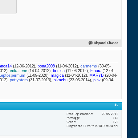
Rispondi Citando
anca14
(12-06-2012),
bona2008
(11-04-2012),
carmems
(30-05-
012),
erikairene
(14-04-2012),
fiorella
(11-06-2012),
Flaura
(12-01-
Leptospermum
(11-09-2020),
magica
(11-04-2012),
MARYB
(20-04-
012),
pattystoro
(31-07-2013),
pikachu
(23-05-2014),
pink
(09-04-
#2
Data Registrazione
20-05-2012
Messaggi
113
Grazie
192
Ringraziato 11 volte in 10 Discussioni