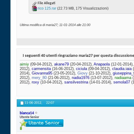
File Allegati
rico 125.rar‎
(22.73 MB, 175 Visualizzazioni)
Ultima modifica di maria27; 11-01-2014 alle
21:00
I seguenti 40 utenti ringraziano maria27 per questa discussione
aimiy
(09-04-2012),
akane79
(20-04-2012),
Anapaola
(12-01-2014)
2012),
carmensita
(16-06-2012),
ciciula
(09-04-2012),
claudia.iaia
(
2014),
Giovanna95
(23-05-2012),
Giovy
(21-10-2012),
giuseppina_
2012),
mery_80
(21-06-2012),
nadia1976
(13-07-2012),
nadiaama
(
2012),
roxy
(10-04-2012),
sansilvestrina
(14-01-2014),
semola07
(1
11-06-2012,
22:07
bianca14
Utente Senior