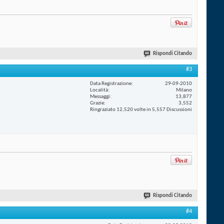
Rispondi Citando
#3
Data Registrazione
29-09-2010
Località
Milano
Messaggi
13,877
Grazie
3,552
Ringraziato 12,520 volte in 5,557 Discussioni
Rispondi Citando
#4