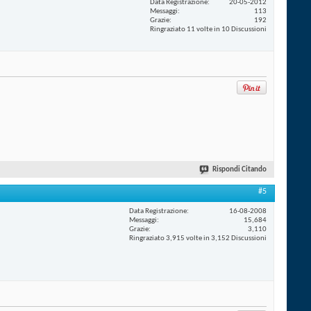
Data Registrazione
20-05-2012
Messaggi
113
Grazie
192
Ringraziato 11 volte in 10 Discussioni
Rispondi Citando
#5
Data Registrazione
16-08-2008
Messaggi
15,684
Grazie
3,110
Ringraziato 3,915 volte in 3,152 Discussioni