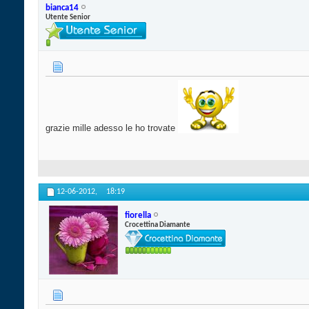
bianca14
Utente Senior
grazie mille adesso le ho trovate
12-06-2012,
18:19
fiorella
Crocettina Diamante