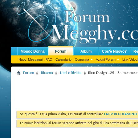
Mondo Donna
Forum
Album
Cos'è Nuovo?
Re
Nuovi Messaggi
FAQ
Calendario
Comunità
Azioni Forum
Link Veloci
Forum
Ricamo
Libri e Riviste
Rico Design 125 - Blumenmeer
Se questa è la tua prima visita, assicurati di controllare
FAQ e REGOLAMENTI
Le nuove iscrizioni al forum saranno attivate nel giro di una settimana dall'iscr