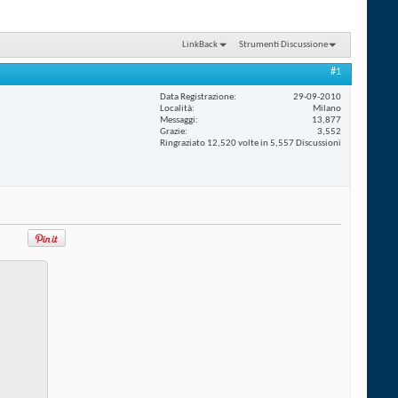
LinkBack
Strumenti Discussione
#1
Data Registrazione
29-09-2010
Località
Milano
Messaggi
13,877
Grazie
3,552
Ringraziato 12,520 volte in 5,557 Discussioni