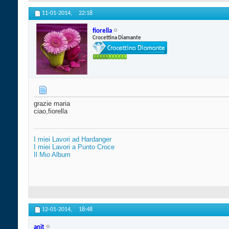
11-01-2014,
22:18
fiorella
Crocettina Diamante
grazie maria
ciao,fiorella
I miei Lavori ad Hardanger
I miei Lavori a Punto Croce
Il Mio Album
12-01-2014,
18:48
anit