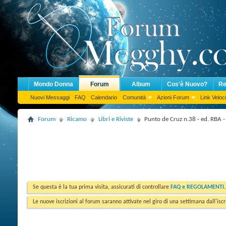
Mondo Donna
Forum
Album
Cos'è Nuovo?
Re
Nuovi Messaggi
FAQ
Calendario
Comunità
Azioni Forum
Link Veloci
Forum
Ricamo
Libri e Riviste
Punto de Cruz n.38 - ed. RBA 
Se questa è la tua prima visita, assicurati di controllare
FAQ e REGOLAMENTI
Le nuove iscrizioni al forum saranno attivate nel giro di una settimana dall'iscr