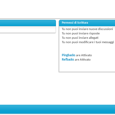
Permessi di Scrittura
Tu
non puoi
inviare nuove discussioni
Tu
non puoi
inviare risposte
Tu
non puoi
inviare allegati
Tu
non puoi
modificare i tuoi messaggi
Pingbacks
are
Attivato
Refbacks
are
Attivato