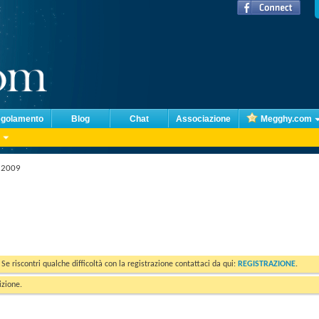
golamento
Blog
Chat
Associazione
Megghy.com
- 2009
. Se riscontri qualche difficoltà con la registrazione contattaci da qui:
REGISTRAZIONE
.
izione.