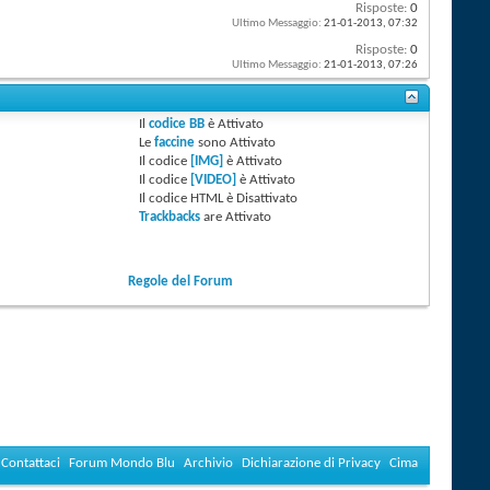
Risposte:
0
Ultimo Messaggio:
21-01-2013,
07:32
Risposte:
0
Ultimo Messaggio:
21-01-2013,
07:26
Il
codice BB
è
Attivato
Le
faccine
sono
Attivato
Il codice
[IMG]
è
Attivato
Il codice
[VIDEO]
è
Attivato
Il codice HTML è
Disattivato
Trackbacks
are
Attivato
Regole del Forum
Contattaci
Forum Mondo Blu
Archivio
Dichiarazione di Privacy
Cima