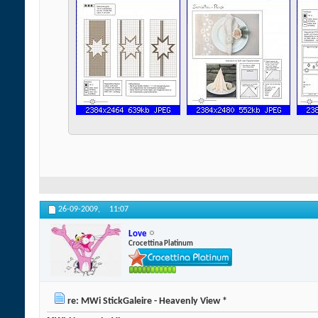
26-09-2009,
11:07
Love
Crocettina Platinum
re: MWi StickGaleire - Heavenly View *