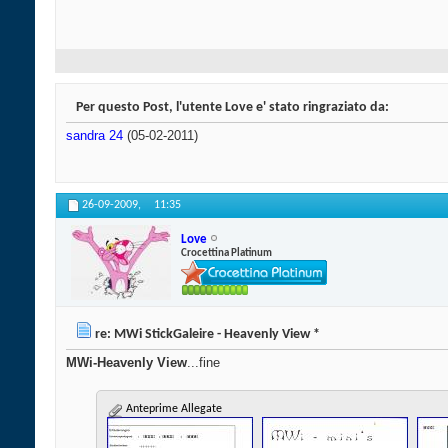
Per questo Post, l'utente Love e' stato ringraziato da:
sandra 24
(05-02-2011)
26-09-2009,
11:35
Love
Crocettina Platinum
re: MWi StickGaleire - Heavenly View *
MWi-Heavenly View
...fine
Anteprime Allegate