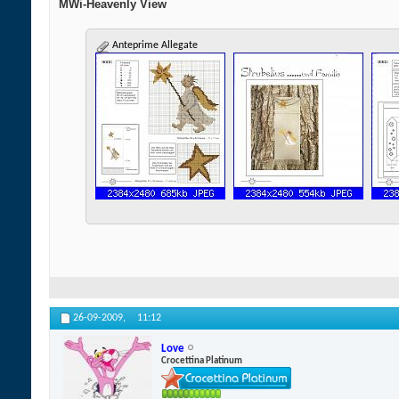
MWi-Heavenly View
Anteprime Allegate
26-09-2009,
11:12
Love
Crocettina Platinum