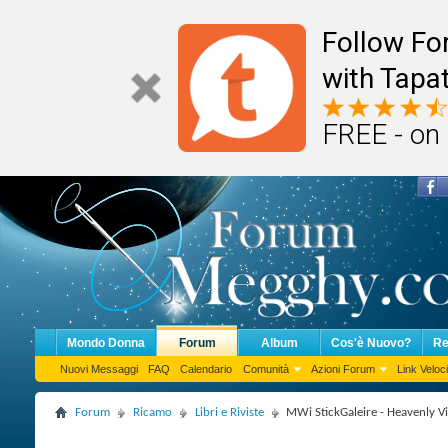
Follow F
with Tapat
FREE - on
Mondo Donna
Forum
Album
Cos'è Nuovo?
Re
Nuovi Messaggi
FAQ
Calendario
Comunità
Azioni Forum
Link Veloci
Forum
Ricamo
Libri e Riviste
MWi StickGaleire - Heavenly V