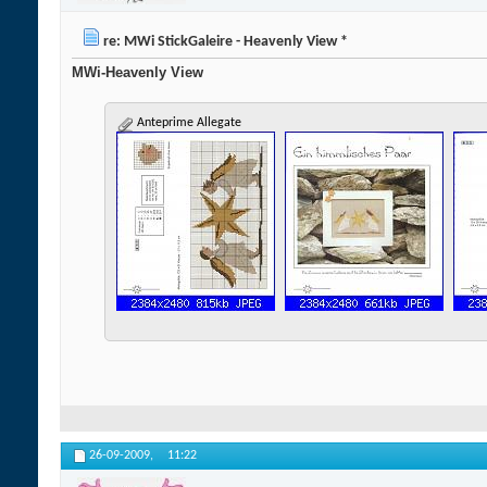
re: MWi StickGaleire - Heavenly View *
MWi-Heavenly View
Anteprime Allegate
26-09-2009,
11:22