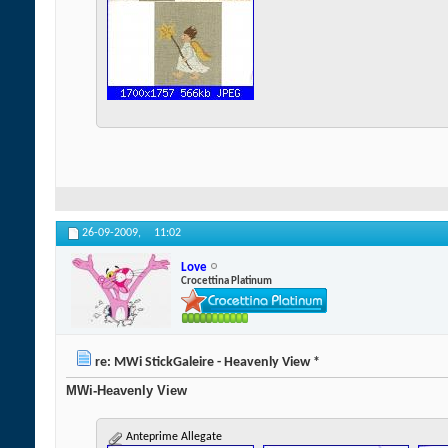
26-09-2009,
11:02
Love
Crocettina Platinum
re: MWi StickGaleire - Heavenly View *
MWi-Heavenly View
Anteprime Allegate