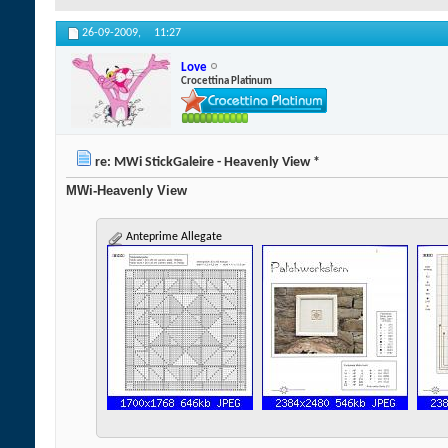
26-09-2009,
11:27
Love
Crocettina Platinum
re: MWi StickGaleire - Heavenly View *
MWi-Heavenly View
Anteprime Allegate