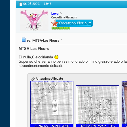
06-08-2009,
13:45
Love
Crocettina Platinum
re: MTSA-Les Fleurs *
MTSA-Les Fleurs
Di nulla,Cielodirlanda
Si,penso che verranno benissimo,io adoro il lino grezzo e adoro l
straordinariamente delicati.
Anteprime Allegate