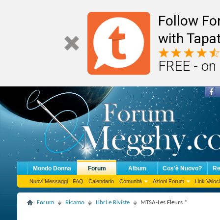
Follow F
with Tapat
FREE - on
Mondo Donna
Forum
Album
Cos'è Nuovo?
Re
Nuovi Messaggi
FAQ
Calendario
Comunità
Azioni Forum
Link Veloci
Forum
Ricamo
Libri e Riviste
MTSA-Les Fleurs *