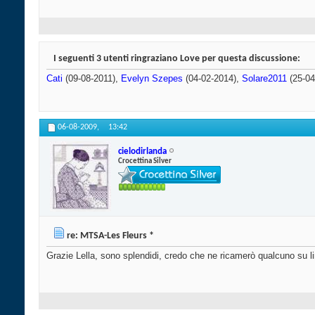
I seguenti 3 utenti ringraziano Love per questa discussione:
Cati
(09-08-2011),
Evelyn Szepes
(04-02-2014),
Solare2011
(25-04
06-08-2009,
13:42
cielodirlanda
Crocettina Silver
re: MTSA-Les Fleurs *
Grazie Lella, sono splendidi, credo che ne ricamerò qualcuno su l