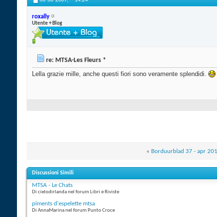
06-08-2009,
14:24
roxally
Utente + Blog
re: MTSA-Les Fleurs *
Lella grazie mille, anche questi fiori sono veramente splendidi.
«
Borduurblad 37 - apr 20
Discussioni Simili
MTSA - Le Chats
Di cielodirlanda nel forum Libri e Riviste
piments d'espelette mtsa
Di AnnaMarina nel forum Punto Croce