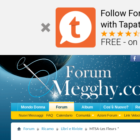
Follow F
with Tapat
FREE - on
Mondo Donna
Forum
Album
Cos'è Nuovo?
Re
Nuovi Messaggi
FAQ
Calendario
Comunità
Azioni Forum
Link Veloci
Forum
Ricamo
Libri e Riviste
MTSA-Les Fleurs *