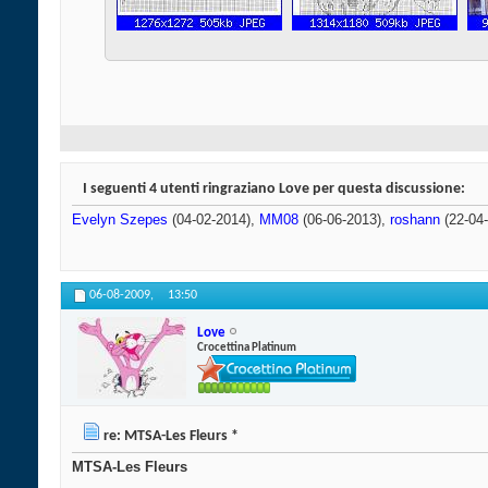
I seguenti 4 utenti ringraziano Love per questa discussione:
Evelyn Szepes
(04-02-2014),
MM08
(06-06-2013),
roshann
(22-04
06-08-2009,
13:50
Love
Crocettina Platinum
re: MTSA-Les Fleurs *
MTSA-Les Fleurs