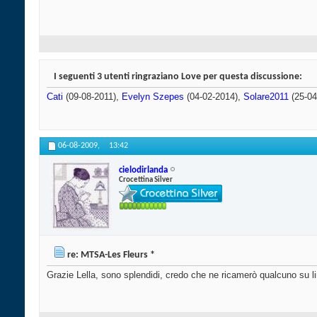
I seguenti 3 utenti ringraziano Love per questa discussione:
Cati
(09-08-2011),
Evelyn Szepes
(04-02-2014),
Solare2011
(25-04
06-08-2009,
13:42
cielodirlanda
Crocettina Silver
re: MTSA-Les Fleurs *
Grazie Lella, sono splendidi, credo che ne ricamerò qualcuno su l