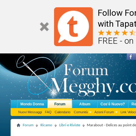
Follow F
with Tapat
FREE - on
Mondo Donna
Forum
Album
Cos'è Nuovo?
Re
Nuovi Messaggi
FAQ
Calendario
Comunità
Azioni Forum
Link Veloci
Forum
Ricamo
Libri e Riviste
Marabout - Delices au point de