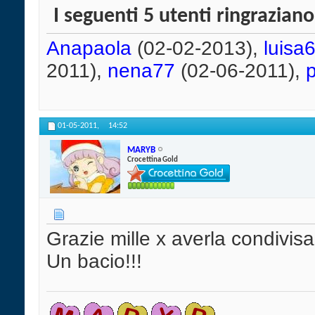
I seguenti 5 utenti ringrazian
Anapaola
(02-02-2013),
luisa
2011),
nena77
(02-06-2011),
01-05-2011,
14:52
MARYB
Crocettina Gold
Grazie mille x averla condivisa
Un bacio!!!