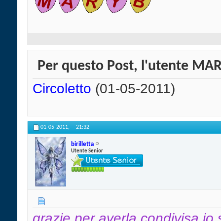
Per questo Post, l'utente MARY
Circoletto
(01-05-2011)
01-05-2011,
21:32
birilletta
Utente Senior
grazie per averla condivisa io