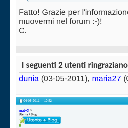
Fatto! Grazie per l'informazio
muovermi nel forum :-)!
C.
I seguenti 2 utenti ringrazian
dunia
(03-05-2011),
maria27
(
04-05-2011,
10:52
maty3
Utente + Blog