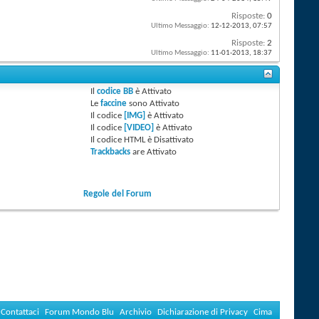
Risposte:
0
Ultimo Messaggio:
12-12-2013,
07:57
Risposte:
2
Ultimo Messaggio:
11-01-2013,
18:37
Il
codice BB
è
Attivato
Le
faccine
sono
Attivato
Il codice
[IMG]
è
Attivato
Il codice
[VIDEO]
è
Attivato
Il codice HTML è
Disattivato
Trackbacks
are
Attivato
Regole del Forum
Contattaci
Forum Mondo Blu
Archivio
Dichiarazione di Privacy
Cima