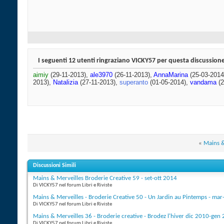
I seguenti 12 utenti ringraziano VICKY57 per questa discussion
aimiy
(29-11-2013),
ale3970
(26-11-2013),
AnnaMarina
(25-03-2014
2013),
Natalizia
(27-11-2013),
superanto
(01-05-2014),
vandama
(2
«
Mains &
Discussioni Simili
Mains & Merveilles Broderie Creative 59 - set-ott 2014
Di VICKY57 nel forum Libri e Riviste
Mains & Merveilles - Broderie Creative 50 - Un Jardin au Pintemps - ma
Di VICKY57 nel forum Libri e Riviste
Mains & Merveilles 36 - Broderie creative - Brodez l'hiver dic 2010-gen
Di VICKY57 nel forum Libri e Riviste