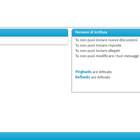
Permessi di Scrittura
Tu
non puoi
inviare nuove discussioni
Tu
non puoi
inviare risposte
Tu
non puoi
inviare allegati
Tu
non puoi
modificare i tuoi messaggi
Pingbacks
are
Attivato
Refbacks
are
Attivato