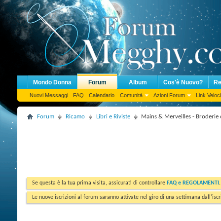
Mondo Donna
Forum
Album
Cos'è Nuovo?
Re
Nuovi Messaggi
FAQ
Calendario
Comunità
Azioni Forum
Link Veloci
Forum
Ricamo
Libri e Riviste
Mains & Merveilles - Broderie 
Se questa è la tua prima visita, assicurati di controllare
FAQ e REGOLAMENTI
Le nuove iscrizioni al forum saranno attivate nel giro di una settimana dall'iscr