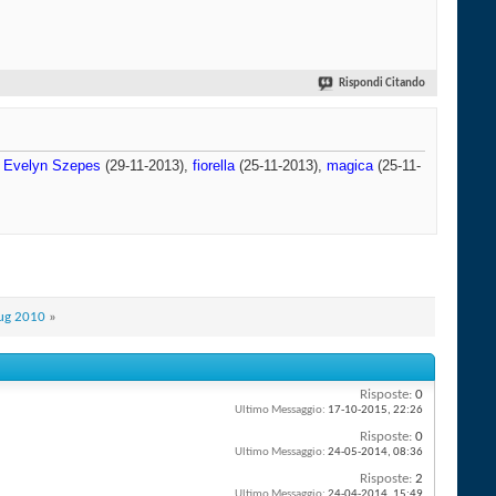
Rispondi Citando
,
Evelyn Szepes
(29-11-2013),
fiorella
(25-11-2013),
magica
(25-11-
lug 2010
»
Risposte:
0
Ultimo Messaggio:
17-10-2015,
22:26
Risposte:
0
Ultimo Messaggio:
24-05-2014,
08:36
Risposte:
2
Ultimo Messaggio:
24-04-2014,
15:49