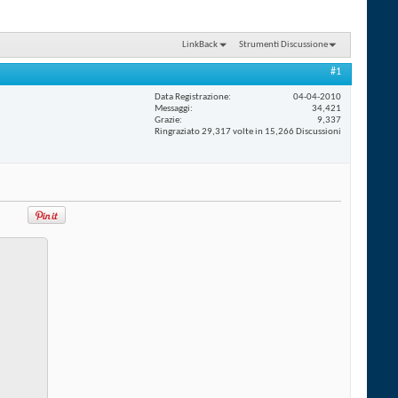
LinkBack
Strumenti Discussione
#1
Data Registrazione
04-04-2010
Messaggi
34,421
Grazie
9,337
Ringraziato 29,317 volte in 15,266 Discussioni