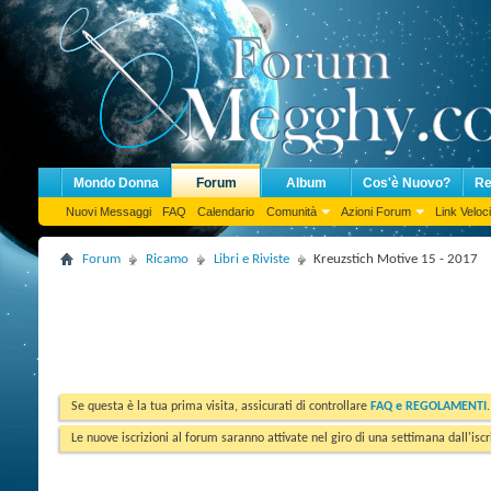
Mondo Donna
Forum
Album
Cos'è Nuovo?
Re
Nuovi Messaggi
FAQ
Calendario
Comunità
Azioni Forum
Link Veloci
Forum
Ricamo
Libri e Riviste
Kreuzstich Motive 15 - 2017
Se questa è la tua prima visita, assicurati di controllare
FAQ e REGOLAMENTI
Le nuove iscrizioni al forum saranno attivate nel giro di una settimana dall'iscr