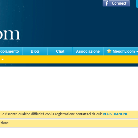
golamento
Blog
Chat
Associazione
Megghy.com
. Se riscontri qualche difficoltà con la registrazione contattaci da qui:
REGISTRAZIONE
.
izione.