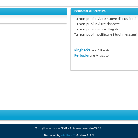
Permessi di Scrittura
Tu
non puoi
inviare nuove discussioni
Tu
non puoi
inviare risposte
Tu
non puoi
inviare allegati
Tu
non puoi
modificare i tuoi messaggi
Pingbacks
are
Attivato
Refbacks
are
Attivato
Tutti gli orari sono GMT +2. Adesso sono le
05:21
.
Powered by
vBulletin®
Version 4.2.3