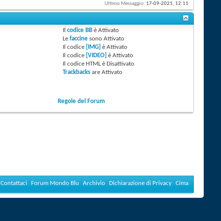
Ultimo Messaggio:
17-09-2021,
12:11
Il
codice BB
è
Attivato
Le
faccine
sono
Attivato
Il codice
[IMG]
è
Attivato
Il codice
[VIDEO]
è
Attivato
Il codice HTML è
Disattivato
Trackbacks
are
Attivato
Regole del Forum
Contattaci
Forum Mondo Blu
Archivio
Dichiarazione di Privacy
Cima