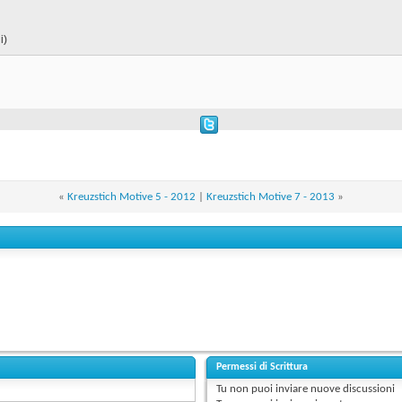
i)
«
Kreuzstich Motive 5 - 2012
|
Kreuzstich Motive 7 - 2013
»
Permessi di Scrittura
Tu
non puoi
inviare nuove discussioni