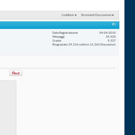
LinkBack
Strumenti Discussione
#1
Data Registrazione
04-04-2010
Messaggi
34,420
Grazie
9,337
Ringraziato 29,316 volte in 15,265 Discussioni