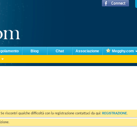
golamento
Blog
Chat
Associazione
Megghy.com
. Se riscontri qualche difficoltà con la registrazione contattaci da qui:
REGISTRAZIONE
.
izione.