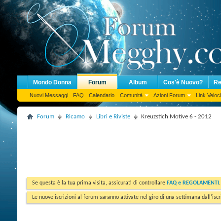
Mondo Donna
Forum
Album
Cos'è Nuovo?
Re
Nuovi Messaggi
FAQ
Calendario
Comunità
Azioni Forum
Link Veloci
Forum
Ricamo
Libri e Riviste
Kreuzstich Motive 6 - 2012
Se questa è la tua prima visita, assicurati di controllare
FAQ e REGOLAMENTI
Le nuove iscrizioni al forum saranno attivate nel giro di una settimana dall'iscr