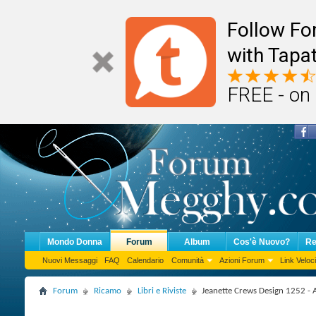
Follow F
with Tapat
FREE - on
Mondo Donna
Forum
Album
Cos'è Nuovo?
Re
Nuovi Messaggi
FAQ
Calendario
Comunità
Azioni Forum
Link Veloci
Forum
Ricamo
Libri e Riviste
Jeanette Crews Design 1252 - A