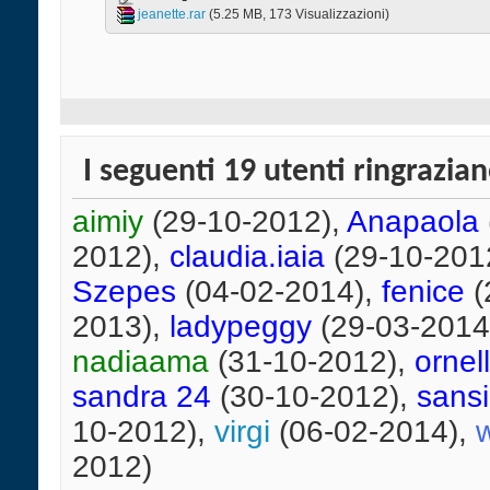
jeanette.rar‎
(5.25 MB, 173 Visualizzazioni)
I seguenti 19 utenti ringrazia
aimiy
(29-10-2012),
Anapaola
2012),
claudia.iaia
(29-10-201
Szepes
(04-02-2014),
fenice
(
2013),
ladypeggy
(29-03-2014
nadiaama
(31-10-2012),
ornel
sandra 24
(30-10-2012),
sansi
10-2012),
virgi
(06-02-2014),
2012)