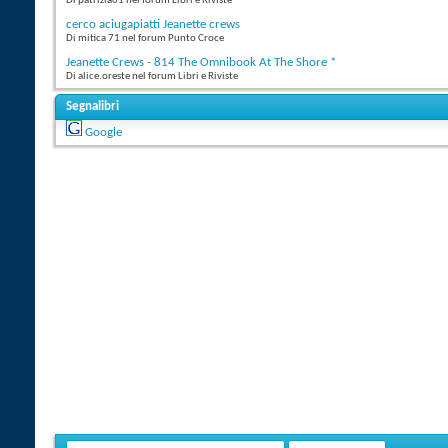
Di patrizia61 nel forum Libri e Riviste
cerco aciugapiatti Jeanette crews
Di mitica 71 nel forum Punto Croce
Jeanette Crews - 814 The Omnibook At The Shore *
Di alice.oreste nel forum Libri e Riviste
Segnalibri
Google