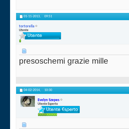
01-11-2013,
09:51
tortorella
Utente
presoschemi grazie mille
04-02-2014,
10:30
Evelyn Szepes
Utente Esperto