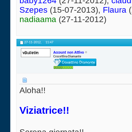
baby1264
(27-11-2012),
claud
Szepes
(15-07-2013),
Flaura
(
nadiaama
(27-11-2012)
27-11-2012,
11:47
Account non Attivo
Crocettina Diamante
Aloha!!
Viziatrice!!