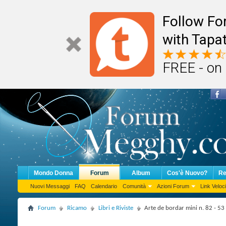
Follow F
with Tapat
FREE - on
Mondo Donna
Forum
Album
Cos'è Nuovo?
Re
Nuovi Messaggi
FAQ
Calendario
Comunità
Azioni Forum
Link Veloci
Forum
Ricamo
Libri e Riviste
Arte de bordar mini n. 82 - 53 