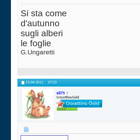
Si sta come
d'autunno
sugli alberi
le foglie
G.Ungaretti
13-04-2011,
07:23
eli75
Crocettina Gold