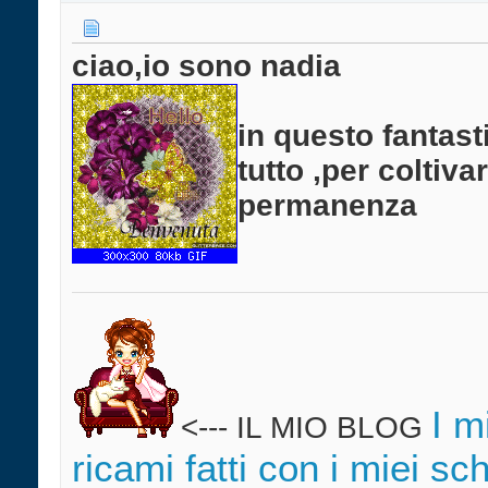
ciao,io sono nadia
in questo fantast
tutto ,per coltiv
permanenza
I m
<--- IL MIO BLOG
ricami fatti con i miei sc