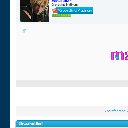
manuela62
Crocettina Platinum
«
sarafontana: C
Discussioni Simili