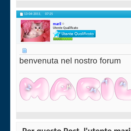
13-04-2011,
07:25
maril
Utente Qualificato
benvenuta nel nostro forum