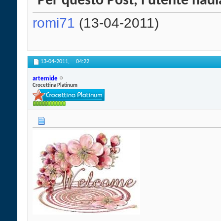
Per questo Post, l'utente nadi
romi71
(13-04-2011)
13-04-2011,
04:22
artemide
Crocettina Platinum