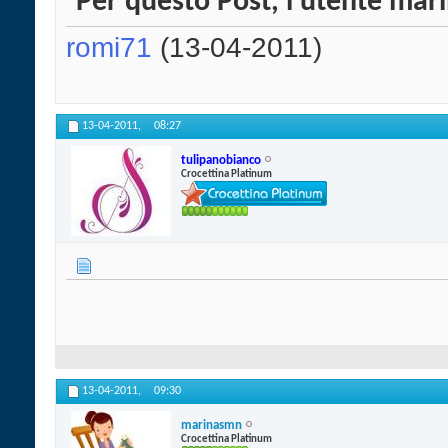
Per questo Post, l'utente maril
romi71
(13-04-2011)
13-04-2011,
08:27
tulipanobianco
Crocettina Platinum
13-04-2011,
09:30
marinasmn
Crocettina Platinum