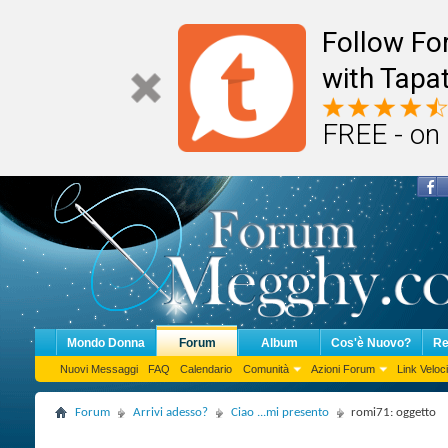
Follow F
with Tapat
FREE - on
Mondo Donna
Forum
Album
Cos'è Nuovo?
Re
Nuovi Messaggi
FAQ
Calendario
Comunità
Azioni Forum
Link Veloci
Forum
Arrivi adesso?
Ciao ...mi presento
romi71: oggetto