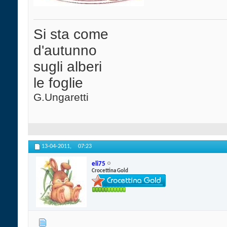
Si sta come
d'autunno
sugli alberi
le foglie
G.Ungaretti
13-04-2011,
07:23
eli75
Crocettina Gold