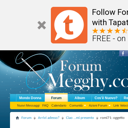
Follow F
with Tapat
FREE - on
Mondo Donna
Forum
Album
Cos'è Nuovo?
Re
Nuovi Messaggi
FAQ
Calendario
Comunità
Azioni Forum
Link Veloci
Forum
Arrivi adesso?
Ciao ...mi presento
romi71: oggetto