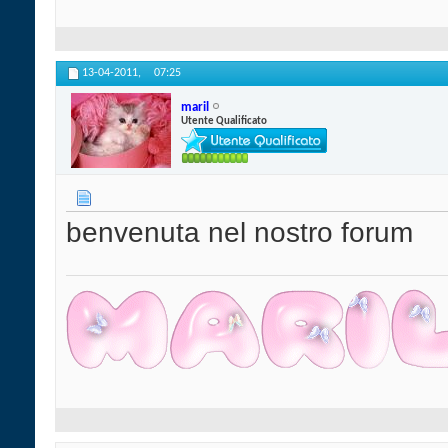
13-04-2011,
07:25
maril
Utente Qualificato
benvenuta nel nostro forum