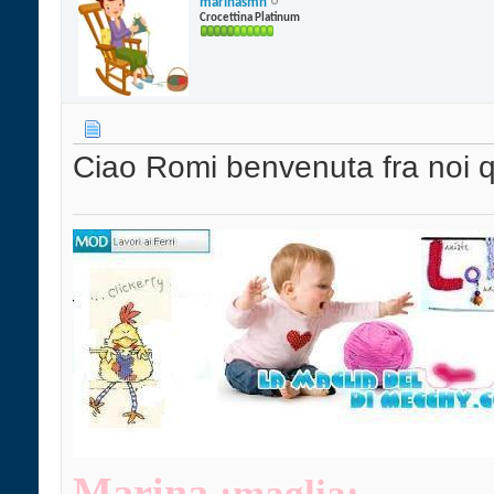
marinasmn
Crocettina Platinum
Ciao Romi benvenuta fra noi q
Marina
:maglia: