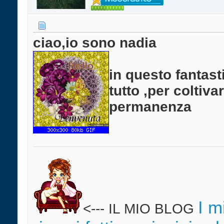
ciao,io sono nadia
in questo fantast
tutto ,per coltiv
permanenza
I m
<--- IL MIO BLOG