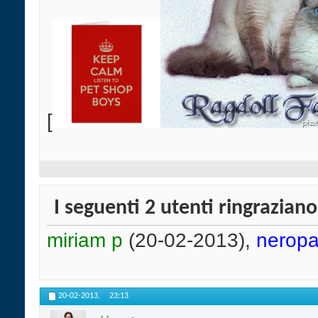
[
I seguenti 2 utenti ringrazian
miriam p
(20-02-2013),
nerop
20-02-2013,
23:13