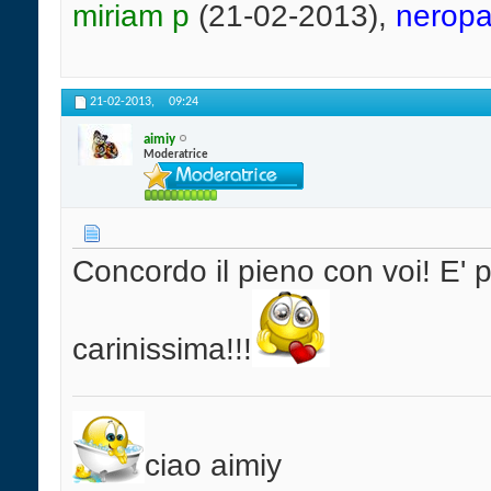
miriam p
(21-02-2013),
nerop
21-02-2013,
09:24
aimiy
Moderatrice
Concordo il pieno con voi! E'
carinissima!!!
ciao aimiy