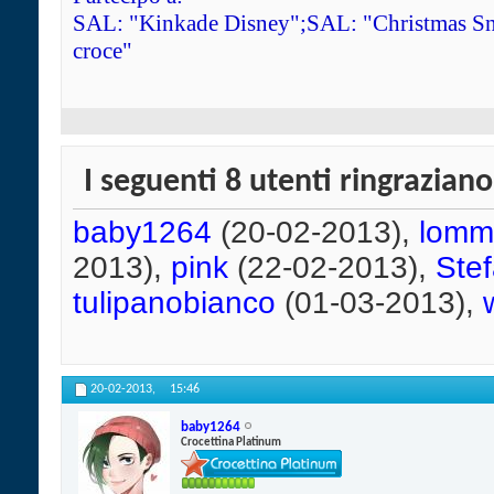
SAL: "Kinkade Disney";SAL: "Christmas Sn
croce"
I seguenti 8 utenti ringrazian
baby1264
(20-02-2013),
lomm
2013),
pink
(22-02-2013),
Ste
tulipanobianco
(01-03-2013),
20-02-2013,
15:46
baby1264
Crocettina Platinum