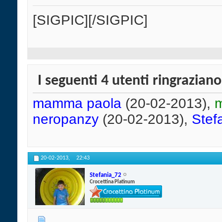
[SIGPIC][/SIGPIC]
I seguenti 4 utenti ringrazian
mamma paola
(20-02-2013),
m
neropanzy
(20-02-2013),
Stef
20-02-2013,
22:43
Stefania_72
Crocettina Platinum