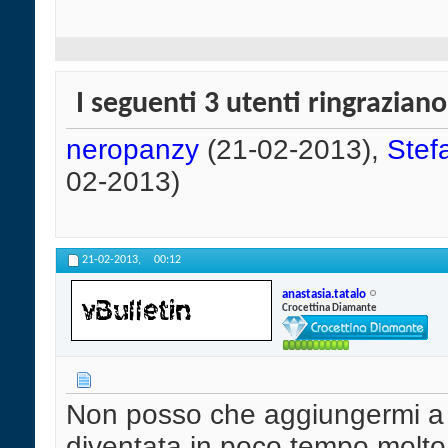
I seguenti 3 utenti ringrazian
neropanzy
(21-02-2013),
Stef
02-2013)
21-02-2013,
00:12
anastasia.tatalo
Crocettina Diamante
Non posso che aggiungermi a v
diventata in poco tempo molto