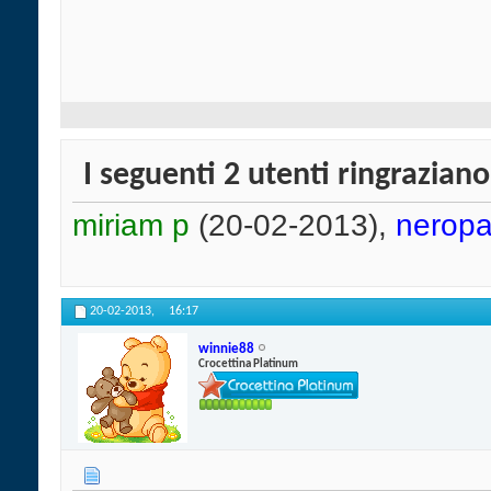
I seguenti 2 utenti ringrazia
miriam p
(20-02-2013),
nerop
20-02-2013,
16:17
winnie88
Crocettina Platinum