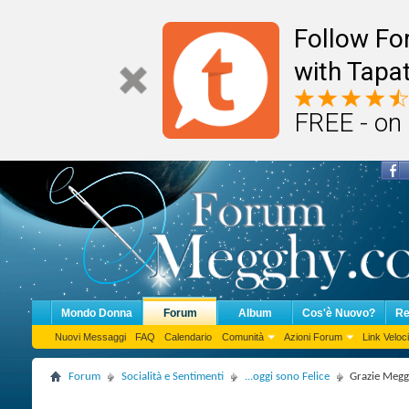
Follow F
with Tapat
FREE - on
Mondo Donna
Forum
Album
Cos'è Nuovo?
Re
Nuovi Messaggi
FAQ
Calendario
Comunità
Azioni Forum
Link Veloci
Forum
Socialità e Sentimenti
...oggi sono Felice
Grazie Megg